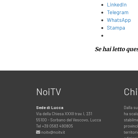
LinkedIn
Telegram
WhatsApp
Stampa
Se hai letto que
NoiTV
Chi
Sede di Lucca
Dalla su
Via della Chiesa XXXII trav. I, 231
ha scala
55100 - Sorbano del Vescovo, Lucca
stabilme
Tel +39 0583 490805
provinci
noitv@noitv.it
territo