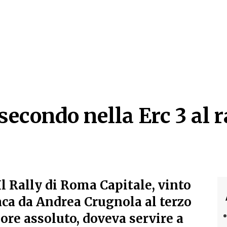
secondo nella Erc 3 al 
econdo nella Erc 3 al 
Il Rally di Roma Capitale, vinto
aca da Andrea Crugnola al terzo
lore assoluto, doveva servire a