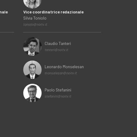
nale
Vice coordinatrice redazionale
Silvia Toniolo
toniolo@noitv.it
Claudio Tanteri
tanteri@noitv.it
Leonardo Monselesan
monselesan@noitv.it
Paolo Stefanini
stefanini@noitv.it