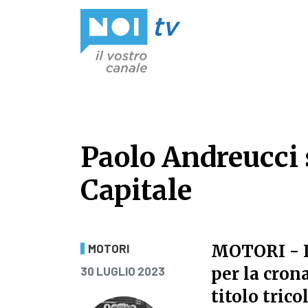
Vai al contenuto
Paolo Andreucci 
Capitale
Paolo Andreucci s
MOTORI
- 
MOTORI
PUBBLICATO IL
per la cron
30 LUGLIO 2023
titolo trico