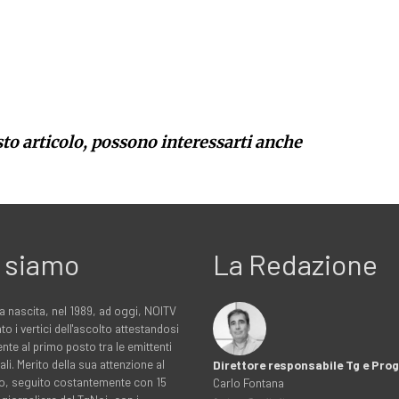
sto articolo, possono interessarti anche
 siamo
La Redazione
a nascita, nel 1989, ad oggi, NOITV
to i vertici dell'ascolto attestandosi
nte al primo posto tra le emittenti
ali. Merito della sua attenzione al
Direttore responsabile Tg e Pr
rio, seguito costantemente con 15
Carlo Fontana