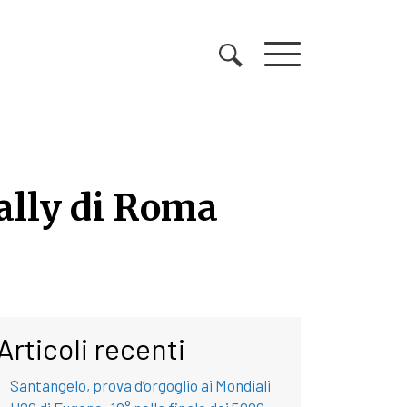
rally di Roma
rally di Roma Capitale
Articoli recenti
Santangelo, prova d’orgoglio ai Mondiali