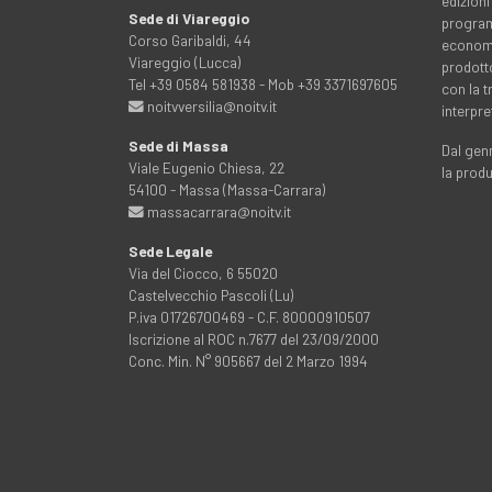
edizioni
Sede di Viareggio
programm
Corso Garibaldi, 44
economia
Viareggio (Lucca)
prodott
Tel +39 0584 581938 - Mob +39 3371697605
con la 
noitvversilia@noitv.it
interpre
Sede di Massa
Dal genn
Viale Eugenio Chiesa, 22
la prod
54100 - Massa (Massa-Carrara)
massacarrara@noitv.it
Sede Legale
Via del Ciocco, 6 55020
Castelvecchio Pascoli (Lu)
P.iva 01726700469 - C.F. 80000910507
Iscrizione al ROC n.7677 del 23/09/2000
Conc. Min. N° 905667 del 2 Marzo 1994