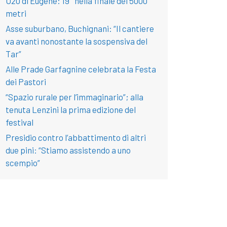
U20 di Eugene: 19° nella finale dei 5000
metri
Asse suburbano, Buchignani: “Il cantiere
va avanti nonostante la sospensiva del
Tar”
Alle Prade Garfagnine celebrata la Festa
dei Pastori
“Spazio rurale per l’immaginario”; alla
tenuta Lenzini la prima edizione del
festival
Presidio contro l’abbattimento di altri
due pini: “Stiamo assistendo a uno
scempio”