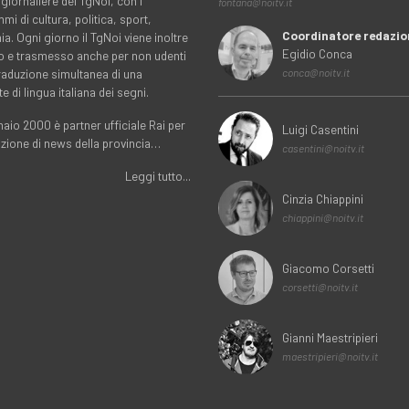
 giornaliere del TgNoi, con i
fontana@noitv.it
i di cultura, politica, sport,
Coordinatore redazio
. Ogni giorno il TgNoi viene inoltre
Egidio Conca
o e trasmesso anche per non udenti
traduzione simultanea di una
conca@noitv.it
te di lingua italiana dei segni.
aio 2000 è partner ufficiale Rai per
Luigi Casentini
uzione di news della provincia…
casentini@noitv.it
Leggi tutto...
Cinzia Chiappini
chiappini@noitv.it
Giacomo Corsetti
corsetti@noitv.it
Gianni Maestripieri
maestripieri@noitv.it