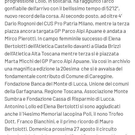
progressione Lollo, in solitaria, ha raggiunto l’arco
gonfiabile dell’arrivo con il bellissimo tempo di 52’12”,
nuovo record della corsa. Al secondo posto, ad oltre 4′
Dario Rognoni del CUS Pro Patria Milano, mentre la terza
piazza ancora targata GP Parco Alpi Apuane è andata a
Mirco Pierotti. In campo femminile successo di Elena
Bertolotti dell’Atletica Castello davanti a Giada Brizzi
dell’Atletica Alta Toscana mentre terza si è piazzata
Marta Micchi del GP Parco Alpi Apuane. Va così in archivio
una magnifica edizione la 20esima che si è avvalsa del
fondamentale contributo di Comune di Careggine,
Fondazione Banca del Monte di Lucca, Unione dei comuni
della Garfagnana, Regione Toscana, Associazione Monte
Sumbra e Fondazione Cassa di Risparmio di Lucca.
Antonino Lollo ed Elena Bertolotti si sono aggiudicati
anche il 14esimo Memorial Iacopina Poli, il nono Trofeo
Dott. Franco Bianchini, e il primo ricordo di Mauro
Bertolotti. Domenica prossima 27 agosto il circuito