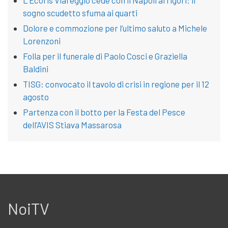
L’Ecoris Viareggio cede con il Napoli ai rigori: il
sogno scudetto sfuma ai quarti
Dolore e commozione per l’ultimo saluto a Michele
Lorenzoni
Folla per il funerale di Paolo Cosci e Graziella
Baldini
TISG: convocato il tavolo di crisi in regione per il 12
agosto
Partenza con il botto per la Festa del Pesce
dell’AVIS Stiava Massarosa
NoiTV