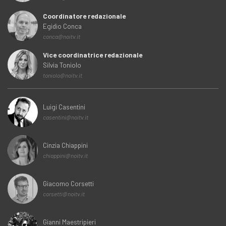
Coordinatore redazionale
Egidio Conca
conca@noitv.it
Vice coordinatrice redazionale
Silvia Toniolo
toniolo@noitv.it
Luigi Casentini
casentini@noitv.it
Cinzia Chiappini
chiappini@noitv.it
Giacomo Corsetti
corsetti@noitv.it
Gianni Maestripieri