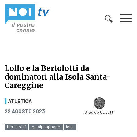
Vai al contenuto
Lollo e la Bertolotti da
dominatori alla Isola Santa-
Careggine
Lollo e la Bertolotti da dominatori
ATLETICA
PUBBLICATO IL
22 AGOSTO 2023
di
Guido Casotti
bertolotti
gp alpi apuane
lollo