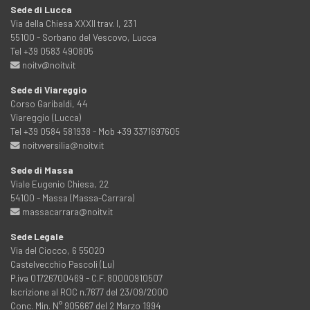
Sede di Lucca
Via della Chiesa XXXII trav. I, 231
55100 - Sorbano del Vescovo, Lucca
Tel +39 0583 490805
noitv@noitv.it
Sede di Viareggio
Corso Garibaldi, 44
Viareggio (Lucca)
Tel +39 0584 581938 - Mob +39 3371697605
noitvversilia@noitv.it
Sede di Massa
Viale Eugenio Chiesa, 22
54100 - Massa (Massa-Carrara)
massacarrara@noitv.it
Sede Legale
Via del Ciocco, 6 55020
Castelvecchio Pascoli (Lu)
P.iva 01726700469 - C.F. 80000910507
Iscrizione al ROC n.7677 del 23/09/2000
Conc. Min. N° 905667 del 2 Marzo 1994