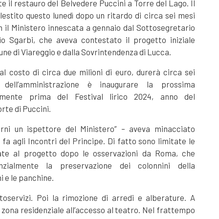
te il restauro del Belvedere Puccini a Torre del Lago. Il
lestito questo lunedì dopo un ritardo di circa sei mesi
n il Ministero innescata a gennaio dal Sottosegretario
rio Sgarbi, che aveva contestato il progetto iniziale
ne di Viareggio e dalla Sovrintendenza di Lucca.
dal costo di circa due milioni di euro, durerà circa sei
o dell’amministrazione è inaugurare la prossima
amente prima del Festival lirico 2024, anno del
rte di Puccini.
orni un ispettore del Ministero” – aveva minacciato
 fa agli Incontri del Principe. Di fatto sono limitate le
ate al progetto dopo le osservazioni da Roma, che
nzialmente la preservazione dei colonnini della
i e le panchine.
oservizi. Poi la rimozione di arredi e alberature. A
la zona residenziale all’accesso al teatro. Nel frattempo