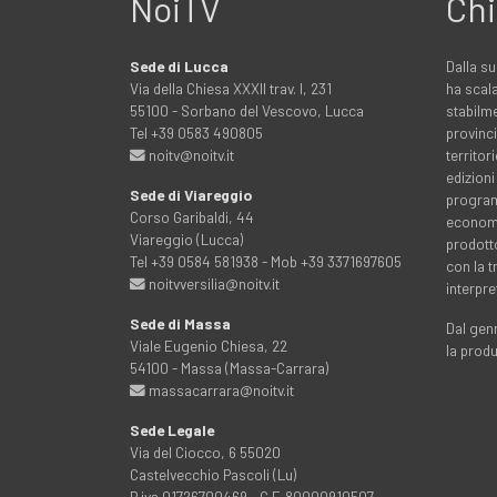
NoiTV
Chi
Sede di Lucca
Dalla su
Via della Chiesa XXXII trav. I, 231
ha scala
55100 - Sorbano del Vescovo, Lucca
stabilme
Tel +39 0583 490805
provinci
noitv@noitv.it
territo
edizioni
Sede di Viareggio
programm
Corso Garibaldi, 44
economia
Viareggio (Lucca)
prodott
Tel +39 0584 581938 - Mob +39 3371697605
con la 
noitvversilia@noitv.it
interpre
Sede di Massa
Dal genn
Viale Eugenio Chiesa, 22
la prod
54100 - Massa (Massa-Carrara)
massacarrara@noitv.it
Sede Legale
Via del Ciocco, 6 55020
Castelvecchio Pascoli (Lu)
P.iva 01726700469 - C.F. 80000910507