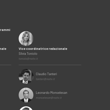
ogrammi
nale
Vice coordinatrice redazionale
Silvia Toniolo
toniolo@noitv.it
Claudio Tanteri
tanteri@noitv.it
Leonardo Monselesan
monselesan@noitv.it