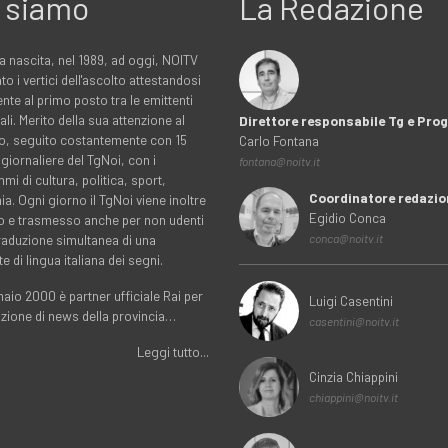
 siamo
La Redazione
a nascita, nel 1989, ad oggi, NOITV
to i vertici dell'ascolto attestandosi
nte al primo posto tra le emittenti
ali. Merito della sua attenzione al
Direttore responsabile Tg e Pr
rio, seguito costantemente con 15
Carlo Fontana
 giornaliere del TgNoi, con i
fontana@noitv.it
i di cultura, politica, sport,
Coordinatore redazio
. Ogni giorno il TgNoi viene inoltre
Egidio Conca
o e trasmesso anche per non udenti
traduzione simultanea di una
conca@noitv.it
te di lingua italiana dei segni.
aio 2000 è partner ufficiale Rai per
Luigi Casentini
uzione di news della provincia…
casentini@noitv.it
Leggi tutto...
Cinzia Chiappini
chiappini@noitv.it