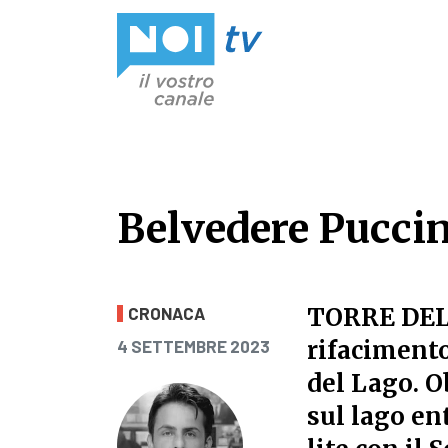
Vai al contenuto
Belvedere Puccini
Belvedere Puccini
TORRE DE
CRONACA
PUBBLICATO IL
rifacimento
4 SETTEMBRE 2023
del Lago. O
sul lago en