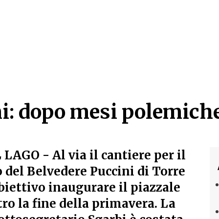
: dopo mesi polemiche p
: dopo mesi polemiche p
L LAGO
- Al via il cantiere per il
 del Belvedere Puccini di Torre
biettivo inaugurare il piazzale
tro la fine della primavera. La