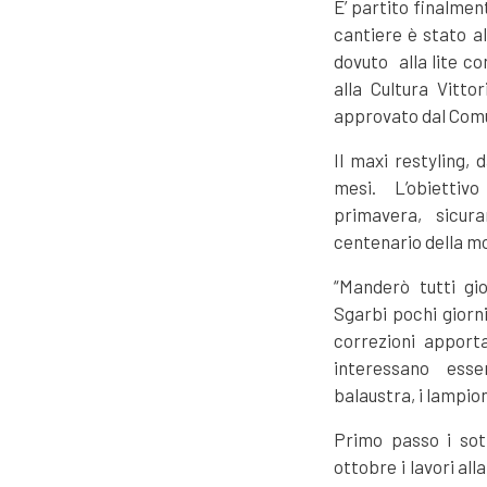
E’ partito finalmen
cantiere è stato al
dovuto alla lite co
alla Cultura Vitto
approvato dal Comu
Il maxi restyling, 
mesi. L’obiettiv
primavera, sicur
centenario della mo
“Manderò tutti gi
Sgarbi pochi giorni
correzioni apport
interessano esse
balaustra, i lampion
Primo passo i sott
ottobre i lavori al