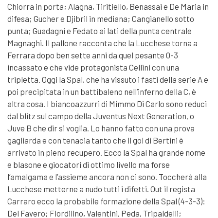
Chiorra in porta; Alagna, Tiritiello, Benassai e De Maria in
difesa; Gucher e Djibril in mediana; Cangianello sotto
punta; Guadagni e Fedato ai lati della punta centrale
Magnaghi. Il pallone racconta che la Lucchese torna a
Ferrara dopo ben sette anni da quel pesante 0-3
incassato e che vide protagonista Cellini con una
tripletta. Oggi la Spal, che ha vissuto i fasti della serie A e
poi precipitata in un battibaleno nell’inferno della C, è
altra cosa. I biancoazzurri di Mimmo Di Carlo sono reduci
dal blitz sul campo della Juventus Next Generation, o
Juve B che dir si voglia. Lo hanno fatto con una prova
gagliarda e con tenacia tanto che il gol di Bertini è
arrivato in pieno recupero. Ecco la Spal ha grande nome
e blasone e giocatori di ottimo livello ma forse
l’amalgama e l’assieme ancora non ci sono. Toccherà alla
Lucchese metterne a nudo tutti i difetti. Out il regista
Carraro ecco la probabile formazione della Spal (4-3-3):
Del Favero; Fiordilino, Valentini, Peda, Tripaldelli;