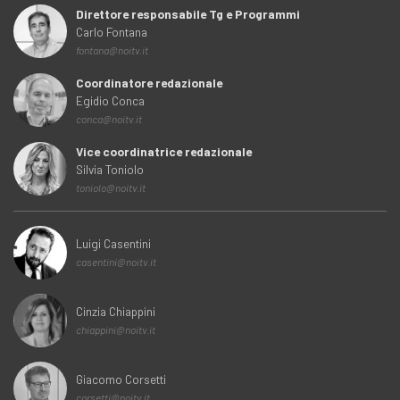
Direttore responsabile Tg e Programmi
Carlo Fontana
fontana@noitv.it
Coordinatore redazionale
Egidio Conca
conca@noitv.it
Vice coordinatrice redazionale
Silvia Toniolo
toniolo@noitv.it
Luigi Casentini
casentini@noitv.it
Cinzia Chiappini
chiappini@noitv.it
Giacomo Corsetti
corsetti@noitv.it