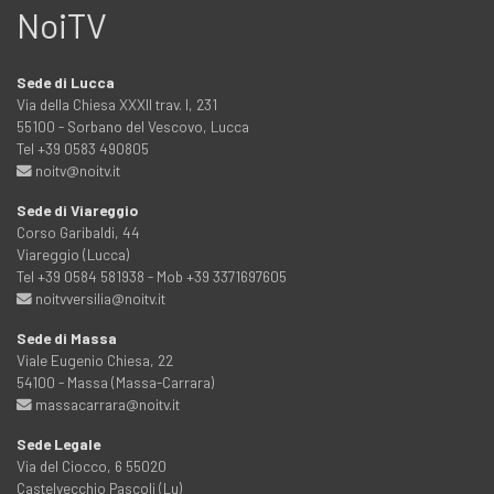
NoiTV
Sede di Lucca
Via della Chiesa XXXII trav. I, 231
55100 - Sorbano del Vescovo, Lucca
Tel +39 0583 490805
noitv@noitv.it
Sede di Viareggio
Corso Garibaldi, 44
Viareggio (Lucca)
Tel +39 0584 581938 - Mob +39 3371697605
noitvversilia@noitv.it
Sede di Massa
Viale Eugenio Chiesa, 22
54100 - Massa (Massa-Carrara)
massacarrara@noitv.it
Sede Legale
Via del Ciocco, 6 55020
Castelvecchio Pascoli (Lu)