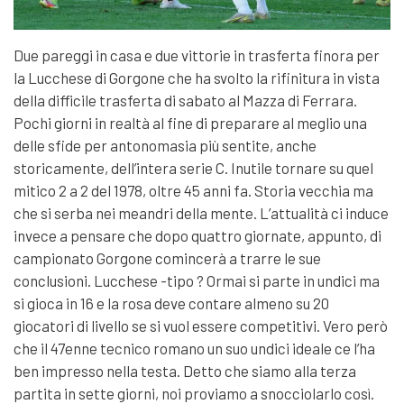
Due pareggi in casa e due vittorie in trasferta finora per
la Lucchese di Gorgone che ha svolto la rifinitura in vista
della difficile trasferta di sabato al Mazza di Ferrara.
Pochi giorni in realtà al fine di preparare al meglio una
delle sfide per antonomasia più sentite, anche
storicamente, dell’intera serie C. Inutile tornare su quel
mitico 2 a 2 del 1978, oltre 45 anni fa. Storia vecchia ma
che si serba nei meandri della mente. L’attualità ci induce
invece a pensare che dopo quattro giornate, appunto, di
campionato Gorgone comincerà a trarre le sue
conclusioni. Lucchese -tipo ? Ormai si parte in undici ma
si gioca in 16 e la rosa deve contare almeno su 20
giocatori di livello se si vuol essere competitivi. Vero però
che il 47enne tecnico romano un suo undici ideale ce l’ha
ben impresso nella testa. Detto che siamo alla terza
partita in sette giorni, noi proviamo a snocciolarlo così.