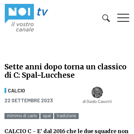
Vai al contenuto
Sette anni dopo torna un classico
di C: Spal-Lucchese
Sette anni dopo torna un classico d
CALCIO
PUBBLICATO IL
22 SETTEMBRE 2023
di
Guido Casotti
mimmo di carlo
spal
tradizione
CALCIO C
- E' dal 2016 che le due squadre non