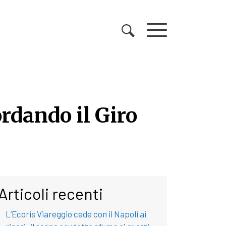
rdando il Giro
rdando il Giro 1984
Articoli recenti
L’Ecoris Viareggio cede con il Napoli ai