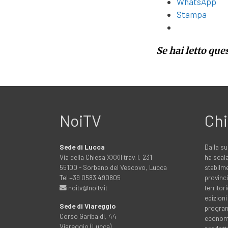
WhatsApp
Stampa
Se hai letto que
NoiTV
Chi
Sede di Lucca
Dalla su
Via della Chiesa XXXII trav. I, 231
ha scala
55100 - Sorbano del Vescovo, Lucca
stabilme
Tel +39 0583 490805
provinci
noitv@noitv.it
territo
edizioni
Sede di Viareggio
programm
Corso Garibaldi, 44
economia
Viareggio (Lucca)