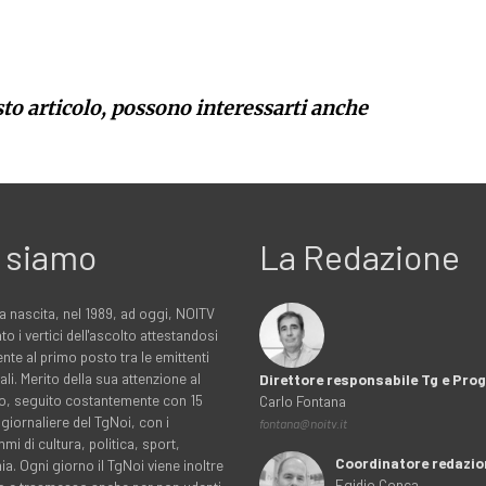
sto articolo, possono interessarti anche
 siamo
La Redazione
a nascita, nel 1989, ad oggi, NOITV
to i vertici dell'ascolto attestandosi
nte al primo posto tra le emittenti
ali. Merito della sua attenzione al
Direttore responsabile Tg e Pr
rio, seguito costantemente con 15
Carlo Fontana
 giornaliere del TgNoi, con i
fontana@noitv.it
i di cultura, politica, sport,
Coordinatore redazio
. Ogni giorno il TgNoi viene inoltre
Egidio Conca