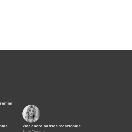
ogrammi
nale
Vice coordinatrice redazionale
Silvia Toniolo