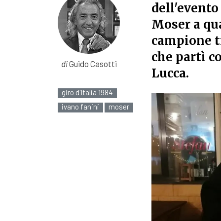
dell'evento
Moser a qua
campione tr
che partì c
di
Guido Casotti
Lucca.
giro d'Italia 1984
ivano fanini
moser