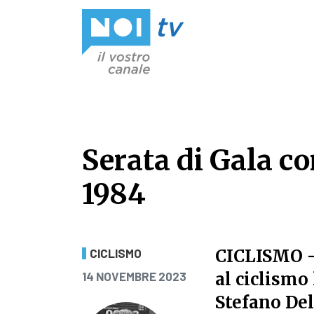
Vai al contenuto
Serata di Gala c
1984
Serata di Gala c
CICLISMO
-
CICLISMO
PUBBLICATO IL
al ciclismo
14 NOVEMBRE 2023
Stefano Del