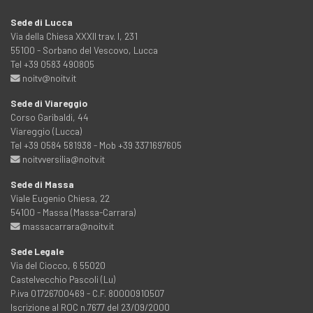
Sede di Lucca
Via della Chiesa XXXII trav. I, 231
55100 - Sorbano del Vescovo, Lucca
Tel +39 0583 490805
noitv@noitv.it
Sede di Viareggio
Corso Garibaldi, 44
Viareggio (Lucca)
Tel +39 0584 581938 - Mob +39 3371697605
noitvversilia@noitv.it
Sede di Massa
Viale Eugenio Chiesa, 22
54100 - Massa (Massa-Carrara)
massacarrara@noitv.it
Sede Legale
Via del Ciocco, 6 55020
Castelvecchio Pascoli (Lu)
P.iva 01726700469 - C.F. 80000910507
Iscrizione al ROC n.7677 del 23/09/2000