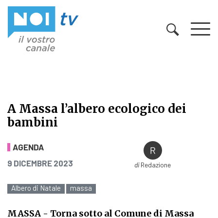
Vai al contenuto
A Massa l’albero ecologico dei
bambini
A Massa l’albero ecologico dei bam
AGENDA
PUBBLICATO IL
9 DICEMBRE 2023
di
Redazione
Albero di Natale
massa
MASSA
- Torna sotto al Comune di Massa