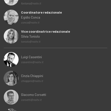
fontana@noitv.it
Coordinatore redazionale
Egidio Conca
conca@noitv.it
Vice coordinatrice redazionale
Silvia Toniolo
toniolo@noitv.it
Luigi Casentini
casentini@noitv.it
Cinzia Chiappini
chiappini@noitv.it
Giacomo Corsetti
corsetti@noitv.it