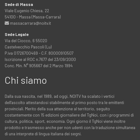
Sede di Massa
Viale Eugenio Chiesa, 22
54100 - Massa (Massa-Carrara)
massacarrara@noitv.it
Sede Legale
Via del Ciocco, 6 55020
Castelvecchio Pascoli (Lu)
P.iva 01726700469 - C.F. 80000910507
Iscrizione al ROC n.7677 del 23/09/2000
Conc. Min. N° 905667 del 2 Marzo 1994
Chi siamo
Dalla sua nascita, nel 1989, ad oggi, NOITV ha scalato i vertici
dell'ascolto attestandosi stabilmente al primo posto tra le emittenti
provinciali. Merito della sua attenzione al territorio, seguito
costantemente con 15 edizioni giornaliere del TgNoi, con i programmi di
cultura, politica, sport, economia. Ogni giorno il TgNoi viene inoltre
prodotto e trasmesso anche per non udenti con la traduzione simultanea
di una interprete di lingua italiana dei segni.