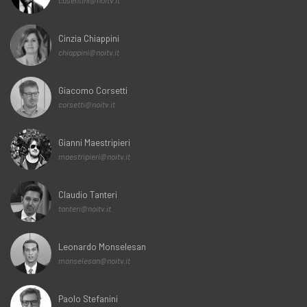
casentini@noitv.it
Cinzia Chiappini
chiappini@noitv.it
Giacomo Corsetti
corsetti@noitv.it
Gianni Maestripieri
maestripieri@noitv.it
Claudio Tanteri
tanteri@noitv.it
Leonardo Monselesan
monselesan@noitv.it
Paolo Stefanini