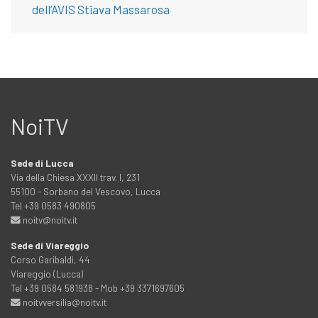
dell’AVIS Stiava Massarosa
NoiTV
Sede di Lucca
Via della Chiesa XXXII trav. I, 231
55100 - Sorbano del Vescovo, Lucca
Tel +39 0583 490805
noitv@noitv.it
Sede di Viareggio
Corso Garibaldi, 44
Viareggio (Lucca)
Tel +39 0584 581938 - Mob +39 3371697605
noitvversilia@noitv.it