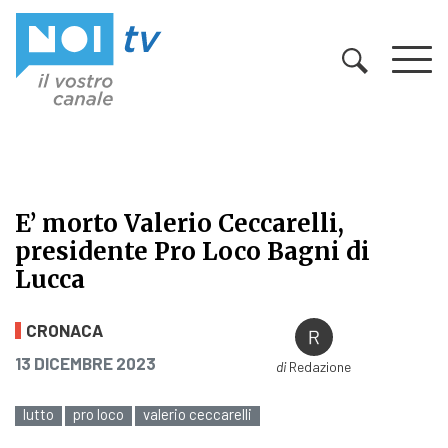
Vai al contenuto
E’ morto Valerio Ceccarelli,
presidente Pro Loco Bagni di
Lucca
E’ morto Valerio Ceccarelli, presid
CRONACA
PUBBLICATO IL
13 DICEMBRE 2023
di
Redazione
lutto
pro loco
valerio ceccarelli