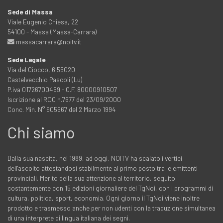
Sede di Massa
Viale Eugenio Chiesa, 22
54100 - Massa (Massa-Carrara)
massacarrara@noitv.it
Sede Legale
Via del Ciocco, 6 55020
Castelvecchio Pascoli (Lu)
P.iva 01726700469 - C.F. 80000910507
Iscrizione al ROC n.7677 del 23/09/2000
Conc. Min. N° 905667 del 2 Marzo 1994
Chi siamo
Dalla sua nascita, nel 1989, ad oggi, NOITV ha scalato i vertici
dell'ascolto attestandosi stabilmente al primo posto tra le emittenti
provinciali. Merito della sua attenzione al territorio, seguito
costantemente con 15 edizioni giornaliere del TgNoi, con i programmi di
cultura, politica, sport, economia. Ogni giorno il TgNoi viene inoltre
prodotto e trasmesso anche per non udenti con la traduzione simultanea
di una interprete di lingua italiana dei segni.