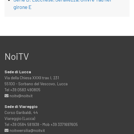
girone E
NoiTV
Sede di Lucca
Via della Chiesa XXXII trav. I, 231
55100 - Sorbano del Vescovo, Lucca
Tel +39 0583 490805
noitv@noitv.it
Sede di Viareggio
Corso Garibaldi, 44
Viareggio (Lucca)
Tel +39 0584 581938 - Mob +39 3371697605
noitvversilia@noitv.it