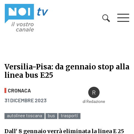
Vai al contenuto
Versilia-Pisa: da gennaio stop alla
linea bus E25
Versilia-Pisa: da gennaio stop alla 
CRONACA
PUBBLICATO IL
31 DICEMBRE 2023
di
Redazione
autolinee toscana
bus
trasporti
Dall' 8 gennaio verrà eliminata la linea E 25