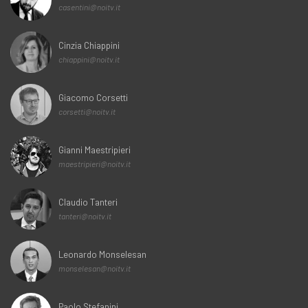
casentini@noitv.it
Cinzia Chiappini
chiappini@noitv.it
Giacomo Corsetti
corsetti@noitv.it
Gianni Maestripieri
maestripieri@noitv.it
Claudio Tanteri
tanteri@noitv.it
Leonardo Monselesan
monselesan@noitv.it
Paolo Stefanini