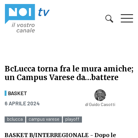
Vai al contenuto
BcLucca torna fra le mura amiche;
un Campus Varese da…battere
BcLucca torna fra le mura amiche;
BASKET
PUBBLICATO IL
6 APRILE 2024
di
Guido Casotti
bclucca
campus varese
playoff
BASKET B/INTERREGIONALE
- Dopo le