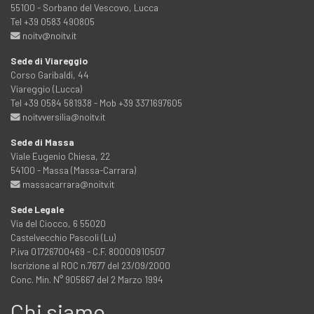
55100 - Sorbano del Vescovo, Lucca
Tel +39 0583 490805
noitv@noitv.it
Sede di Viareggio
Corso Garibaldi, 44
Viareggio (Lucca)
Tel +39 0584 581938 - Mob +39 3371697605
noitvversilia@noitv.it
Sede di Massa
Viale Eugenio Chiesa, 22
54100 - Massa (Massa-Carrara)
massacarrara@noitv.it
Sede Legale
Via del Ciocco, 6 55020
Castelvecchio Pascoli (Lu)
P.iva 01726700469 - C.F. 80000910507
Iscrizione al ROC n.7677 del 23/09/2000
Conc. Min. N° 905667 del 2 Marzo 1994
Chi siamo