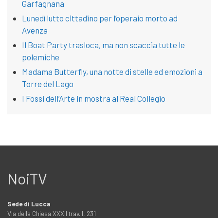
Garfagnana
Lunedì lutto cittadino per l’operaio morto ad
Avenza
Il Boat Party trasloca, ma non scaccia tutte le
polemiche
Madama Butterfly, una notte di stelle ed emozioni a
Torre del Lago
I Fossi dell’Arte in mostra al Real Collegio
NoiTV
Sede di Lucca
Via della Chiesa XXXII trav. I, 231