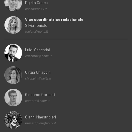
Egidio Conca
conca@noitv.it
Vice coordinatrice redazionale
Silvia Toniolo
toniolo@noitv.it
Luigi Casentini
casentini@noitv.it
Cinzia Chiappini
chiappini@noitv.it
Giacomo Corsetti
corsetti@noitv.it
Gianni Maestripieri
maestripieri@noitv.it