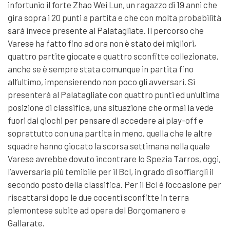
infortunio il forte Zhao Wei Lun, un ragazzo di 19 anni che
gira sopra i 20 punti a partita e che con molta probabilità
sarà invece presente al Palatagliate. Il percorso che
Varese ha fatto fino ad ora non è stato dei migliori,
quattro partite giocate e quattro sconfitte collezionate,
anche se è sempre stata comunque in partita fino
all’ultimo, impensierendo non poco gli avversari. Si
presenterà al Palatagliate con quattro punti ed un’ultima
posizione di classifica, una situazione che ormai la vede
fuori dai giochi per pensare di accedere ai play-off e
soprattutto con una partita in meno, quella che le altre
squadre hanno giocato la scorsa settimana nella quale
Varese avrebbe dovuto incontrare lo Spezia Tarros, oggi,
l’avversaria più temibile per il
Bcl
, in grado di soffiargli il
secondo posto della classifica. Per il
Bcl
è l’occasione per
riscattarsi dopo le due cocenti sconfitte in terra
piemontese subite ad opera del Borgomanero e
Gallarate.