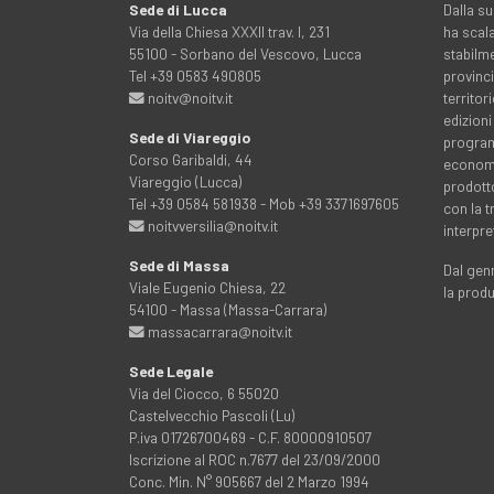
Sede di Lucca
Dalla su
Via della Chiesa XXXII trav. I, 231
ha scala
55100 - Sorbano del Vescovo, Lucca
stabilme
Tel +39 0583 490805
provinci
noitv@noitv.it
territo
edizioni
Sede di Viareggio
programm
Corso Garibaldi, 44
economia
Viareggio (Lucca)
prodott
Tel +39 0584 581938 - Mob +39 3371697605
con la 
noitvversilia@noitv.it
interpre
Sede di Massa
Dal genn
Viale Eugenio Chiesa, 22
la prod
54100 - Massa (Massa-Carrara)
massacarrara@noitv.it
Sede Legale
Via del Ciocco, 6 55020
Castelvecchio Pascoli (Lu)
P.iva 01726700469 - C.F. 80000910507
Iscrizione al ROC n.7677 del 23/09/2000
Conc. Min. N° 905667 del 2 Marzo 1994