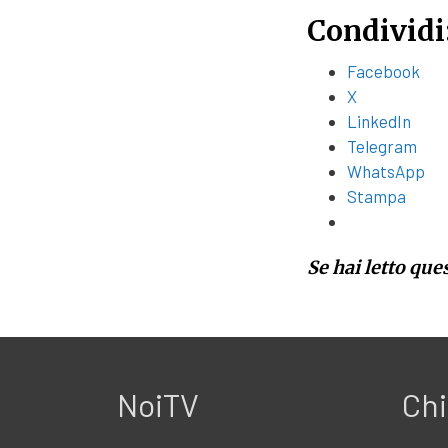
Condividi
Facebook
X
LinkedIn
Telegram
WhatsApp
Stampa
Se hai letto que
NoiTV
Chi