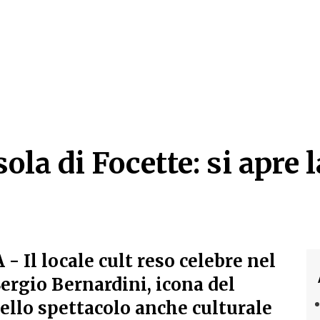
sola di Focette: si apre
ola di Focette: si apre 
A
- Il locale cult reso celebre nel
rgio Bernardini, icona del
ello spettacolo anche culturale