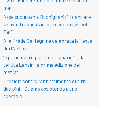
U20 di Eugene: 19° nella finale dei 5000
metri
Asse suburbano, Buchignani: “Il cantiere
va avanti nonostante la sospensiva del
Tar”
Alle Prade Garfagnine celebrata la Festa
dei Pastori
“Spazio rurale per l’immaginario”; alla
tenuta Lenzini la prima edizione del
festival
Presidio contro l’abbattimento di altri
due pini: “Stiamo assistendo a uno
scempio”