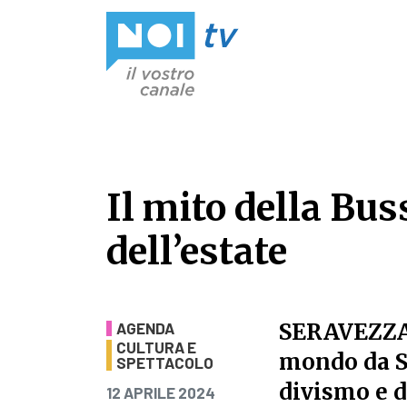
Vai al contenuto
Il mito della Bus
dell’estate
Il mito della Buss
SERAVEZZ
AGENDA
CULTURA E
mondo da Se
SPETTACOLO
divismo e d
PUBBLICATO IL
12 APRILE 2024