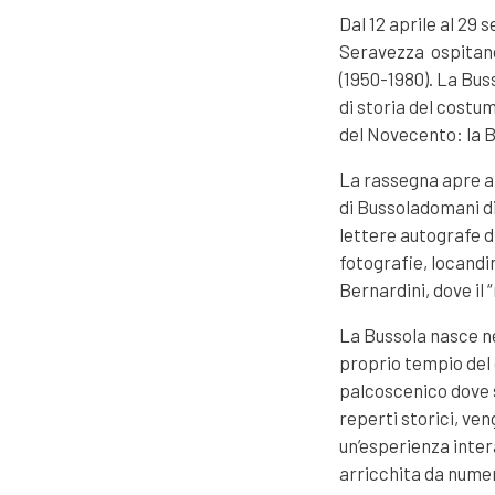
Dal 12 aprile al 29
Seravezza ospitano 
(1950-1980). La Buss
di storia del costum
del Novecento: la B
La rassegna apre al 
di Bussoladomani di
lettere autografe di
fotografie, locandin
Bernardini, dove il “
La Bussola nasce ne
proprio tempio del 
palcoscenico dove si
reperti storici, ve
un’esperienza inter
arricchita da numer