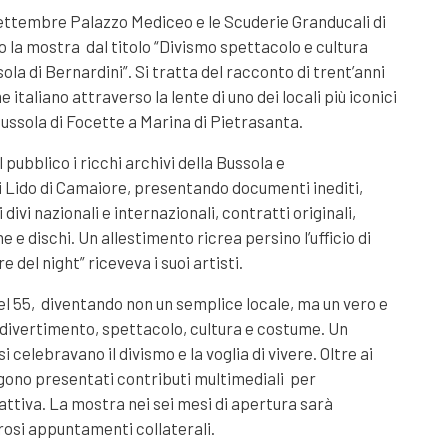
 settembre Palazzo Mediceo e le Scuderie Granducali di
la mostra dal titolo “Divismo spettacolo e cultura
ola di Bernardini”. Si tratta del racconto di trent’anni
e italiano attraverso la lente di uno dei locali più iconici
ussola di Focette a Marina di Pietrasanta.
pubblico i ricchi archivi della Bussola e
 Lido di Camaiore, presentando documenti inediti,
 divi nazionali e internazionali, contratti originali,
e e dischi. Un allestimento ricrea persino l’ufficio di
re del night” riceveva i suoi artisti.
l 55, diventando non un semplice locale, ma un vero e
divertimento, spettacolo, cultura e costume. Un
 celebravano il divismo e la voglia di vivere. Oltre ai
ngono presentati contributi multimediali per
attiva. La mostra nei sei mesi di apertura sarà
osi appuntamenti collaterali.