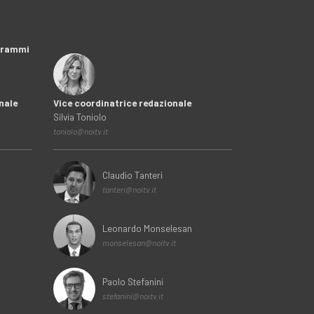
ogrammi
nale
Vice coordinatrice redazionale
Silvia Toniolo
toniolo@noitv.it
Claudio Tanteri
tanteri@noitv.it
Leonardo Monselesan
monselesan@noitv.it
Paolo Stefanini
stefanini@noitv.it