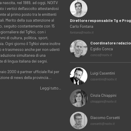
a nascita, nel 1989, ad oggi, NOITV
to i vertici dell'ascolto attestandosi
nte al primo posto tra le emittenti
ali. Merito della sua attenzione al
Direttore responsabile Tg e Pr
rio, seguito costantemente con 15
Carlo Fontana
 giornaliere del TgNoi, con i
fontana@noitv.it
i di cultura, politica, sport,
Coordinatore redazio
. Ogni giorno il TgNoi viene inoltre
Egidio Conca
o e trasmesso anche per non udenti
traduzione simultanea di una
conca@noitv.it
te di lingua italiana dei segni.
aio 2000 è partner ufficiale Rai per
Luigi Casentini
uzione di news della provincia…
casentini@noitv.it
Leggi tutto...
Cinzia Chiappini
chiappini@noitv.it
Giacomo Corsetti
corsetti@noitv.it