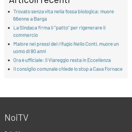
Trovato senza vita nella fossa biologica: muore
66enne a Barga
La Sindaca firma il “patto” per rigenerare il
commercio
Malore nei pressi del rifugio Nello Conti, muore un
uomo di 80 anni
Ora è ufficiale: il Viareggio resta in Eccellenza
Il consiglio comunale chiede lo stop a Cava Fornace
NoiTV