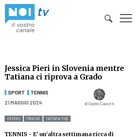
Vai al contenuto
Jessica Pieri in Slovenia mentre
Tatiana ci riprova a Grado
Jessica Pieri in Slovenia mentre Ta
SPORT
TENNIS
PUBBLICATO IL
21 MAGGIO 2024
di
Guido Casotti
ototec
ribecai
tatiana top
TENNIS
- E' un'altra settimana ricca di