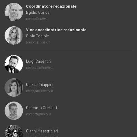
Coordinatore redazionale
Egidio Conca
conca@noitv.it
Vice coordinatrice redazionale
Silvia Toniolo
toniolo@noitv.it
Luigi Casentini
casentini@noitv.it
Cinzia Chiappini
chiappini@noitv.it
Giacomo Corsetti
corsetti@noitv.it
Gianni Maestripieri