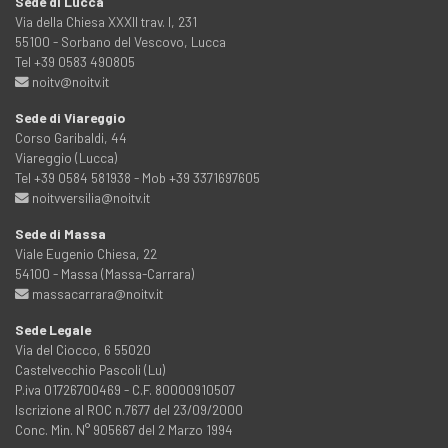
Sede di Lucca
Via della Chiesa XXXII trav. I, 231
55100 - Sorbano del Vescovo, Lucca
Tel +39 0583 490805
noitv@noitv.it
Sede di Viareggio
Corso Garibaldi, 44
Viareggio (Lucca)
Tel +39 0584 581938 - Mob +39 3371697605
noitvversilia@noitv.it
Sede di Massa
Viale Eugenio Chiesa, 22
54100 - Massa (Massa-Carrara)
massacarrara@noitv.it
Sede Legale
Via del Ciocco, 6 55020
Castelvecchio Pascoli (Lu)
P.iva 01726700469 - C.F. 80000910507
Iscrizione al ROC n.7677 del 23/09/2000
Conc. Min. N° 905667 del 2 Marzo 1994