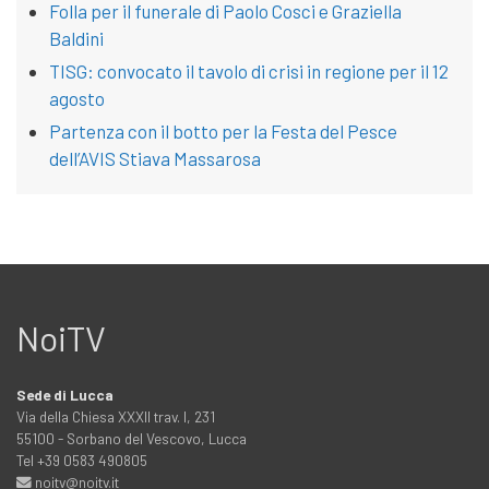
Folla per il funerale di Paolo Cosci e Graziella
Baldini
TISG: convocato il tavolo di crisi in regione per il 12
agosto
Partenza con il botto per la Festa del Pesce
dell’AVIS Stiava Massarosa
NoiTV
Sede di Lucca
Via della Chiesa XXXII trav. I, 231
55100 - Sorbano del Vescovo, Lucca
Tel +39 0583 490805
noitv@noitv.it