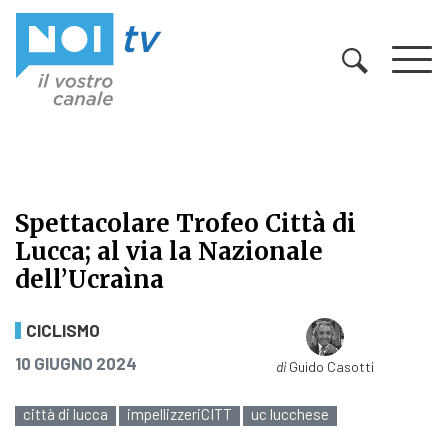
Vai al contenuto
Spettacolare Trofeo Città di
Lucca; al via la Nazionale
dell’Ucraìna
Spettacolare Trofeo Città di Lucca; 
CICLISMO
PUBBLICATO IL
10 GIUGNO 2024
di
Guido Casotti
città di lucca
impellizzeriCITT
uc lucchese