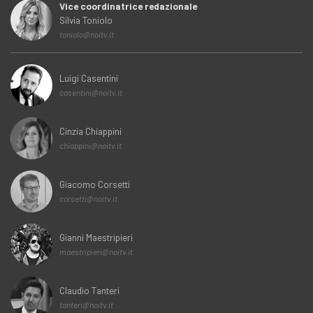
Vice coordinatrice redazionale
Silvia Toniolo
toniolo@noitv.it
Luigi Casentini
casentini@noitv.it
Cinzia Chiappini
chiappini@noitv.it
Giacomo Corsetti
corsetti@noitv.it
Gianni Maestripieri
maestripieri@noitv.it
Claudio Tanteri
tanteri@noitv.it