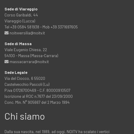
Sede di Viareggio
Corso Garibaldi, 44
Viareggio (Lucca)
Tel +39 0584 581938 - Mob +39 3371697605
noitvversilia@noitv.it
Sede di Massa
Viale Eugenio Chiesa, 22
54100 - Massa (Massa-Carrara)
massacarrara@noitv.it
Sede Legale
Via del Ciocco, 6 55020
Castelvecchio Pascoli (Lu)
P.iva 01726700469 - C.F. 80000910507
Iscrizione al ROC n.7677 del 23/09/2000
Conc. Min. N° 905667 del 2 Marzo 1994
Chi siamo
Dalla sua nascita, nel 1989, ad oggi, NOITV ha scalato i vertici