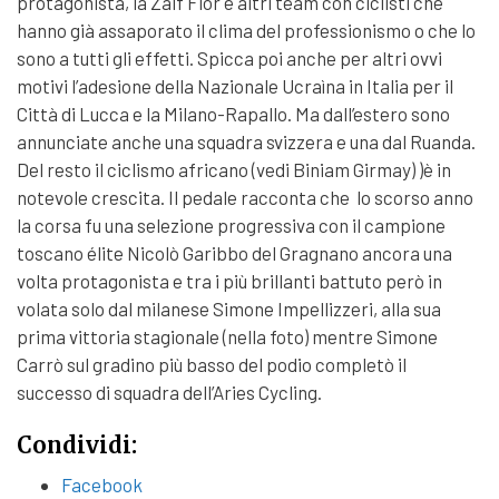
protagonista, la Zalf Fior e altri team con ciclisti che
hanno già assaporato il clima del professionismo o che lo
sono a tutti gli effetti. Spicca poi anche per altri ovvi
motivi l’adesione della Nazionale Ucraìna in Italia per il
Città di Lucca e la Milano-Rapallo. Ma dall’estero sono
annunciate anche una squadra svizzera e una dal Ruanda.
Del resto il ciclismo africano (vedi Biniam Girmay) )è in
notevole crescita. Il pedale racconta che lo scorso anno
la corsa fu una selezione progressiva con il campione
toscano élite Nicolò Garibbo del Gragnano ancora una
volta protagonista e tra i più brillanti battuto però in
volata solo dal milanese Simone Impellizzeri, alla sua
prima vittoria stagionale (nella foto) mentre Simone
Carrò sul gradino più basso del podio completò il
successo di squadra dell’Aries Cycling.
Condividi:
Facebook