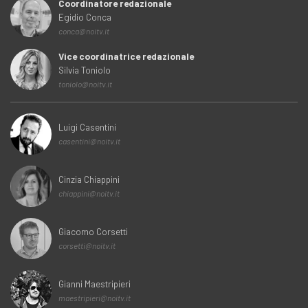
Coordinatore redazionale
Egidio Conca
conca@noitv.it
Vice coordinatrice redazionale
Silvia Toniolo
toniolo@noitv.it
Luigi Casentini
casentini@noitv.it
Cinzia Chiappini
chiappini@noitv.it
Giacomo Corsetti
corsetti@noitv.it
Gianni Maestripieri
maestripieri@noitv.it