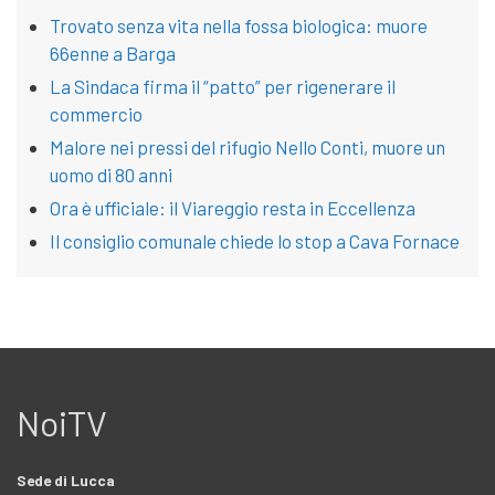
Trovato senza vita nella fossa biologica: muore
66enne a Barga
La Sindaca firma il “patto” per rigenerare il
commercio
Malore nei pressi del rifugio Nello Conti, muore un
uomo di 80 anni
Ora è ufficiale: il Viareggio resta in Eccellenza
Il consiglio comunale chiede lo stop a Cava Fornace
NoiTV
Sede di Lucca