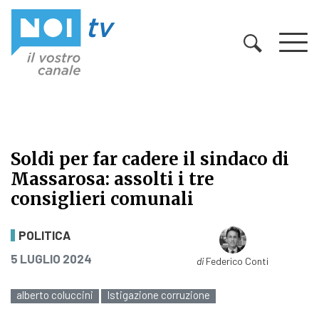
Vai al contenuto
Soldi per far cadere il sindaco di
Massarosa: assolti i tre
consiglieri comunali
Soldi per far cadere il sindaco di M
POLITICA
PUBBLICATO IL
5 LUGLIO 2024
di
Federico Conti
alberto coluccini
Istigazione corruzione