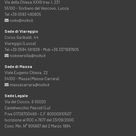
Via della Chiesa XXXII trav. I, 231
55100 - Sorbano del Vescovo, Lucca
Tel +39 0583 490805
noitv@noitv.it
Sede di Viareggio
Corso Garibaldi, 44
Viareggio (Lucca)
Tel +39 0584 581938 - Mob +39 3371697605
noitvversilia@noitv.it
Sede di Massa
Viale Eugenio Chiesa, 22
54100 - Massa (Massa-Carrara)
massacarrara@noitv.it
Sede Legale
Via del Ciocco, 6 55020
Castelvecchio Pascoli (Lu)
P.iva 01726700469 - C.F. 80000910507
Iscrizione al ROC n.7677 del 23/09/2000
Conc. Min. N° 905667 del 2 Marzo 1994