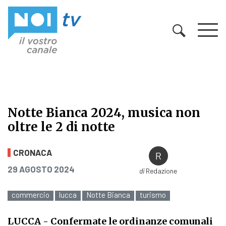
Vai al contenuto
Notte Bianca 2024, musica non
oltre le 2 di notte
Notte Bianca 2024, musica non oltre
CRONACA
PUBBLICATO IL
29 AGOSTO 2024
di
Redazione
commercio
lucca
Notte Bianca
turismo
LUCCA
- Confermate le ordinanze comunali