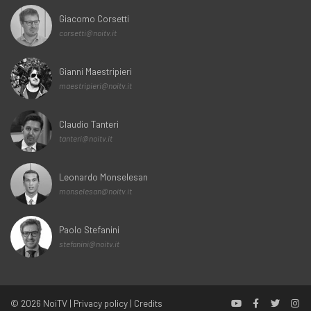
Giacomo Corsetti
corsetti@noitv.it
Gianni Maestripieri
maestripieri@noitv.it
Claudio Tanteri
tanteri@noitv.it
Leonardo Monselesan
monselesan@noitv.it
Paolo Stefanini
stefanini@noitv.it
© 2026
NoiTV
|
Privacy policy
|
Credits