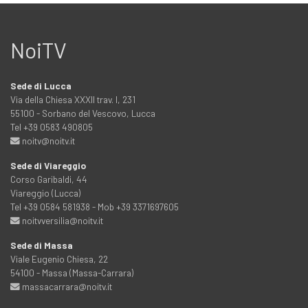
NoiTV
Sede di Lucca
Via della Chiesa XXXII trav. I, 231
55100 - Sorbano del Vescovo, Lucca
Tel +39 0583 490805
noitv@noitv.it
Sede di Viareggio
Corso Garibaldi, 44
Viareggio (Lucca)
Tel +39 0584 581938 - Mob +39 3371697605
noitvversilia@noitv.it
Sede di Massa
Viale Eugenio Chiesa, 22
54100 - Massa (Massa-Carrara)
massacarrara@noitv.it