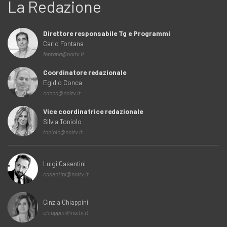
La Redazione
Direttore responsabile Tg e Programmi
Carlo Fontana
fontana@noitv.it
Coordinatore redazionale
Egidio Conca
conca@noitv.it
Vice coordinatrice redazionale
Silvia Toniolo
toniolo@noitv.it
Luigi Casentini
casentini@noitv.it
Cinzia Chiappini
chiappini@noitv.it