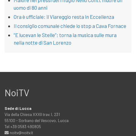
Malore nei pressi del rifugio Nello Conti, muore un
uomo di 80 anni
Ora è ufficiale: il Viareggio resta in Eccellenza
Il consiglio comunale chiede lo stop a Cava Fornace
“E lucevan le Stelle”; torna la musica sulle mura
nella notte di San Lorenzo
NoiTV
Sede di Lucca
Via della Chiesa XXXII trav. I, 231
55100 - Sorbano del Vescovo, Lucca
Tel +39 0583 490805
noitv@noitv.it