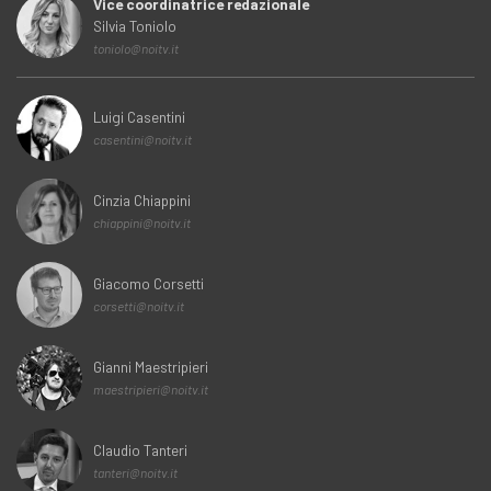
Vice coordinatrice redazionale
Silvia Toniolo
toniolo@noitv.it
Luigi Casentini
casentini@noitv.it
Cinzia Chiappini
chiappini@noitv.it
Giacomo Corsetti
corsetti@noitv.it
Gianni Maestripieri
maestripieri@noitv.it
Claudio Tanteri
tanteri@noitv.it