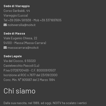
Sede di Viareggio
Corso Garibaldi, 44
Viareggio (Lucca)
Tel +39 0584 581938 - Mob +39 3371697605
noitvversilia@noitv.it
Sede di Massa
Viale Eugenio Chiesa, 22
54100 - Massa (Massa-Carrara)
massacarrara@noitv.it
Sede Legale
Via del Ciocco, 6 55020
Castelvecchio Pascoli (Lu)
P.iva 01726700469 - C.F. 80000910507
Iscrizione al ROC n.7677 del 23/09/2000
Conc. Min. N° 905667 del 2 Marzo 1994
Chi siamo
Dalla sua nascita, nel 1989, ad oggi, NOITV ha scalato i vertici