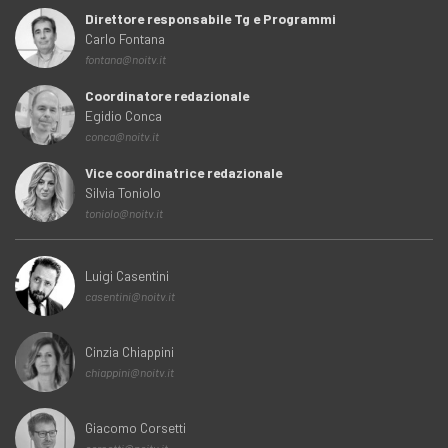
Direttore responsabile Tg e Programmi
Carlo Fontana
fontana@noitv.it
Coordinatore redazionale
Egidio Conca
conca@noitv.it
Vice coordinatrice redazionale
Silvia Toniolo
toniolo@noitv.it
Luigi Casentini
casentini@noitv.it
Cinzia Chiappini
chiappini@noitv.it
Giacomo Corsetti