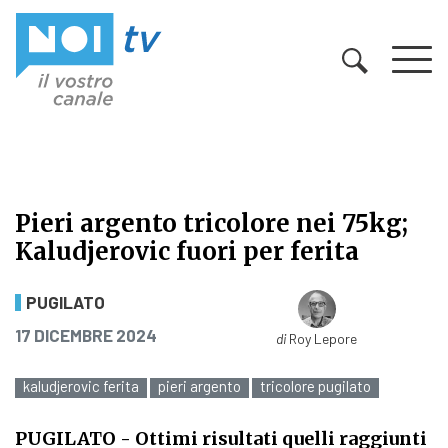
Vai al contenuto
Pieri argento tricolore nei 75kg;
Kaludjerovic fuori per ferita
Pieri argento tricolore nei 75kg; Ka
PUGILATO
PUBBLICATO IL
17 DICEMBRE 2024
di
Roy Lepore
kaludjerovic ferita
pieri argento
tricolore pugilato
PUGILATO
- Ottimi risultati quelli raggiunti