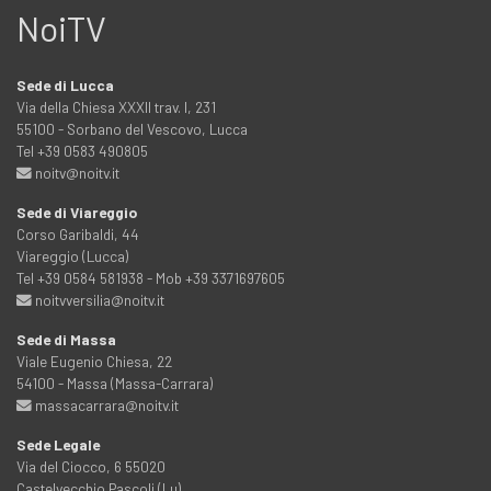
NoiTV
Sede di Lucca
Via della Chiesa XXXII trav. I, 231
55100 - Sorbano del Vescovo, Lucca
Tel +39 0583 490805
noitv@noitv.it
Sede di Viareggio
Corso Garibaldi, 44
Viareggio (Lucca)
Tel +39 0584 581938 - Mob +39 3371697605
noitvversilia@noitv.it
Sede di Massa
Viale Eugenio Chiesa, 22
54100 - Massa (Massa-Carrara)
massacarrara@noitv.it
Sede Legale
Via del Ciocco, 6 55020
Castelvecchio Pascoli (Lu)