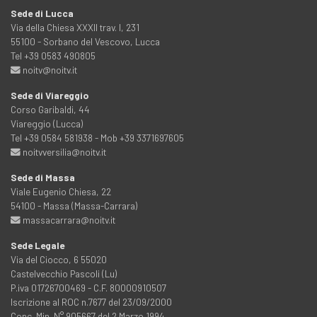
Sede di Lucca
Via della Chiesa XXXII trav. I, 231
55100 - Sorbano del Vescovo, Lucca
Tel +39 0583 490805
noitv@noitv.it
Sede di Viareggio
Corso Garibaldi, 44
Viareggio (Lucca)
Tel +39 0584 581938 - Mob +39 3371697605
noitvversilia@noitv.it
Sede di Massa
Viale Eugenio Chiesa, 22
54100 - Massa (Massa-Carrara)
massacarrara@noitv.it
Sede Legale
Via del Ciocco, 6 55020
Castelvecchio Pascoli (Lu)
P.iva 01726700469 - C.F. 80000910507
Iscrizione al ROC n.7677 del 23/09/2000
Conc. Min. N° 905667 del 2 Marzo 1994