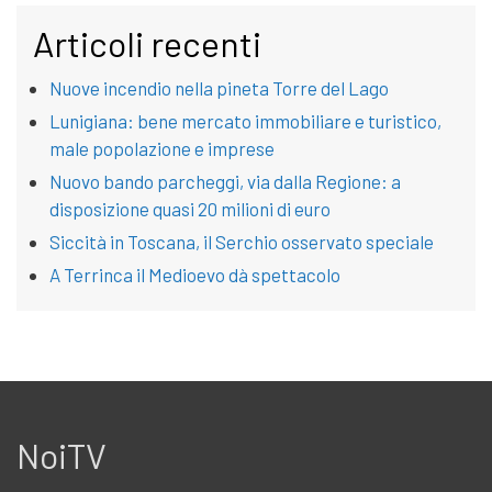
Articoli recenti
Nuove incendio nella pineta Torre del Lago
Lunigiana: bene mercato immobiliare e turistico,
male popolazione e imprese
Nuovo bando parcheggi, via dalla Regione: a
disposizione quasi 20 milioni di euro
Siccità in Toscana, il Serchio osservato speciale
A Terrinca il Medioevo dà spettacolo
NoiTV