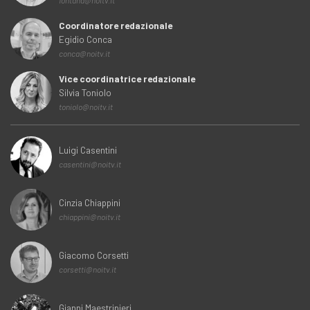
fontana@noitv.it
Coordinatore redazionale
Egidio Conca
conca@noitv.it
Vice coordinatrice redazionale
Silvia Toniolo
toniolo@noitv.it
Luigi Casentini
casentini@noitv.it
Cinzia Chiappini
chiappini@noitv.it
Giacomo Corsetti
corsetti@noitv.it
Gianni Maestripieri