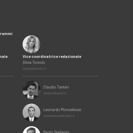
ogrammi
nale
Vice coordinatrice redazionale
Silvia Toniolo
toniolo@noitv.it
Claudio Tanteri
tanteri@noitv.it
Leonardo Monselesan
monselesan@noitv.it
Paolo Stefanini