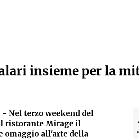
alari insieme per la mi
alari insieme per la mi
O
- Nel terzo weekend del
l ristorante Mirage il
e omaggio all'arte della