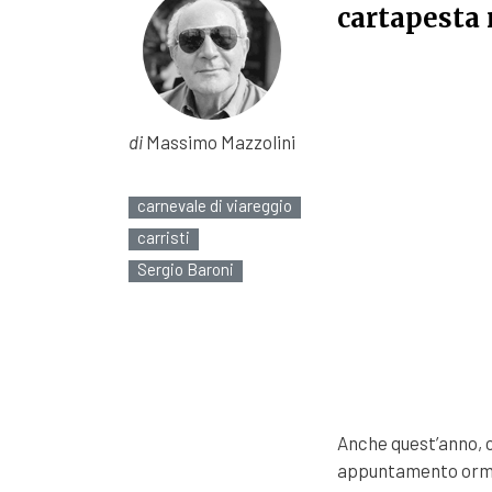
cartapesta 
di
Massimo Mazzolini
carnevale di viareggio
carristi
Sergio Baroni
Anche quest’anno, co
appuntamento ormai