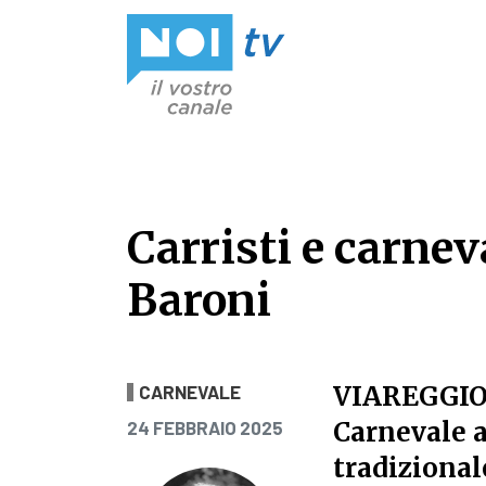
Vai al contenuto
Carristi e carnev
Baroni
Carristi e carnev
VIAREGGI
CARNEVALE
PUBBLICATO IL
Carnevale a
24 FEBBRAIO 2025
tradizional