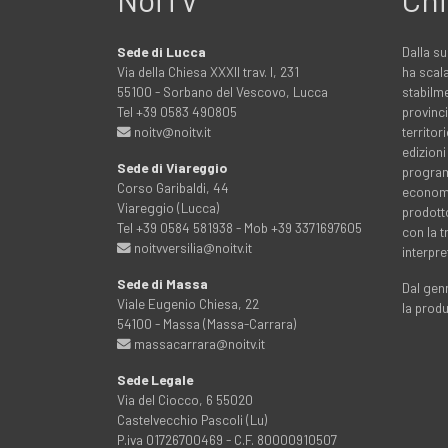
Sede di Lucca
Dalla su
Via della Chiesa XXXII trav. I, 231
ha scala
55100 - Sorbano del Vescovo, Lucca
stabilme
Tel +39 0583 490805
provinci
noitv@noitv.it
territo
edizioni
Sede di Viareggio
programm
Corso Garibaldi, 44
economia
Viareggio (Lucca)
prodott
Tel +39 0584 581938 - Mob +39 3371697605
con la 
noitvversilia@noitv.it
interpre
Sede di Massa
Dal genn
Viale Eugenio Chiesa, 22
la prod
54100 - Massa (Massa-Carrara)
massacarrara@noitv.it
Sede Legale
Via del Ciocco, 6 55020
Castelvecchio Pascoli (Lu)
P.iva 01726700469 - C.F. 80000910507