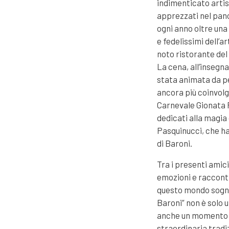
indimenticato artis
apprezzati nel pano
ogni anno oltre una
e fedelissimi dell’a
noto ristorante del 
La cena, all’insegn
stata animata da p
ancora più coinvolge
Carnevale Gionata F
dedicati alla magia
Pasquinucci, che ha
di Baroni.
Tra i presenti amici
emozioni e racconti
questo mondo sognat
Baroni” non è solo 
anche un momento d
straordinaria tradiz