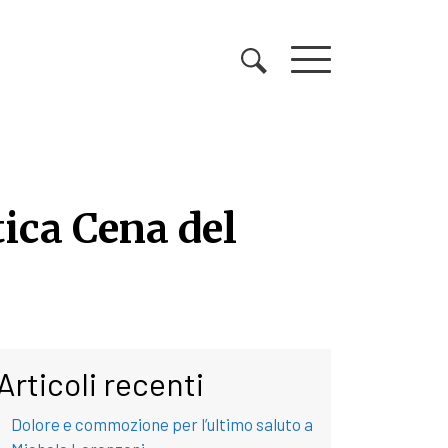
tica Cena del
tica Cena del Baroni
Articoli recenti
Dolore e commozione per l’ultimo saluto a