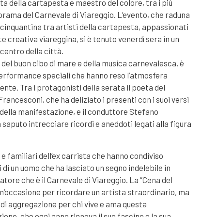
ta della cartapesta e maestro del colore, tra i più
rama del Carnevale di Viareggio. L’evento, che raduna
 cinquantina tra artisti della cartapesta, appassionati
rte creativa viareggina, si è tenuto venerdì sera in un
centro della città.
a del buon cibo di mare e della musica carnevalesca, è
erformance speciali che hanno reso l’atmosfera
nte. Tra i protagonisti della serata il poeta del
rancesconi, che ha deliziato i presenti con i suoi versi
 della manifestazione, e il conduttore Stefano
 saputo intrecciare ricordi e aneddoti legati alla figura
 e familiari dell’ex carrista che hanno condiviso
 di un uomo che ha lasciato un segno indelebile in
ore che è il Carnevale di Viareggio. La “Cena del
un’occasione per ricordare un artista straordinario, ma
i aggregazione per chi vive e ama questa
ione, che ogni anno rinnova il suo fascino e la sua