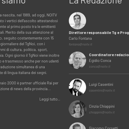
a nascita, nel 1989, ad oggi, NOITV
to i vertici dell'ascolto attestandosi
nte al primo posto tra le emittenti
ali. Merito della sua attenzione al
Direttore responsabile Tg e Pr
rio, seguito costantemente con 15
Carlo Fontana
 giornaliere del TgNoi, con i
fontana@noitv.it
i di cultura, politica, sport,
Coordinatore redazio
. Ogni giorno il TgNoi viene inoltre
Egidio Conca
o e trasmesso anche per non udenti
traduzione simultanea di una
conca@noitv.it
te di lingua italiana dei segni.
aio 2000 è partner ufficiale Rai per
Luigi Casentini
uzione di news della provincia…
casentini@noitv.it
Leggi tutto...
Cinzia Chiappini
chiappini@noitv.it
Giacomo Corsetti