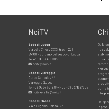
NoiTV
Chi
Sede di Lucca
Dalla su
Via della Chiesa XXXII trav. I, 231
ha scala
55100 - Sorbano del Vescovo, Lucca
stabilme
Tel +39 0583 490805
provinci
noitv@noitv.it
territo
edizioni
Sede di Viareggio
programm
Corso Garibaldi, 44
economia
Viareggio (Lucca)
prodott
Tel +39 0584 581938 - Mob +39 3371697605
con la 
noitvversilia@noitv.it
interpre
Sede di Massa
Dal genn
Viale Eugenio Chiesa, 22
la prod