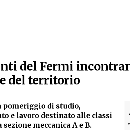
enti del Fermi incontra
del territorio
enti del Fermi incontra
 pomeriggio di studio,
o e lavoro destinato alle classi
a sezione meccanica A e B.