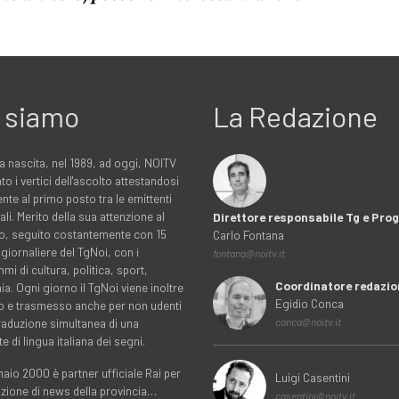
 siamo
La Redazione
a nascita, nel 1989, ad oggi, NOITV
to i vertici dell'ascolto attestandosi
nte al primo posto tra le emittenti
ali. Merito della sua attenzione al
Direttore responsabile Tg e Pr
rio, seguito costantemente con 15
Carlo Fontana
 giornaliere del TgNoi, con i
fontana@noitv.it
i di cultura, politica, sport,
Coordinatore redazio
. Ogni giorno il TgNoi viene inoltre
Egidio Conca
o e trasmesso anche per non udenti
traduzione simultanea di una
conca@noitv.it
te di lingua italiana dei segni.
aio 2000 è partner ufficiale Rai per
Luigi Casentini
uzione di news della provincia…
casentini@noitv.it