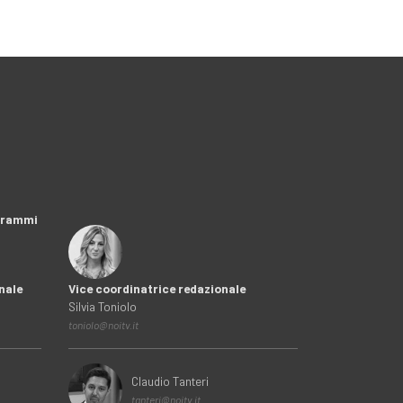
ogrammi
nale
Vice coordinatrice redazionale
Silvia Toniolo
toniolo@noitv.it
Claudio Tanteri
tanteri@noitv.it