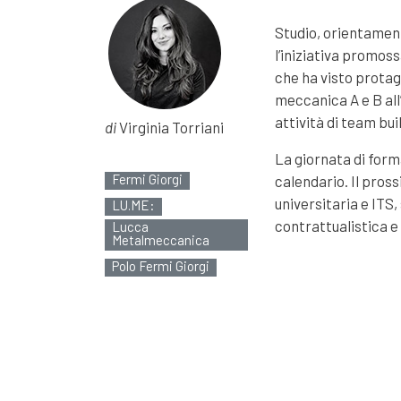
Studio, orientament
l’iniziativa promo
che ha visto protago
meccanica A e B all’
attività di team bu
di
Virginia Torriani
La giornata di form
Fermi Giorgi
calendario. Il pros
universitaria e ITS,
LU.ME:
contrattualistica e
Lucca
Metalmeccanica
Polo Fermi Giorgi