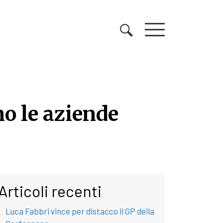
no le aziende
no le aziende metalmecc
Articoli recenti
Luca Fabbri vince per distacco il GP della