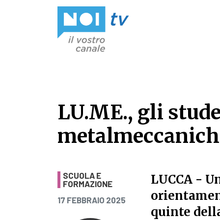
Vai al contenuto
LU.ME., gli stud
metalmeccaniche 
LU.ME., gli stud
SCUOLA E
LUCCA
- Un
FORMAZIONE
orientament
PUBBLICATO IL
17 FEBBRAIO 2025
quinte dell