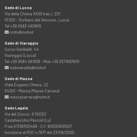
Sede di Lucca
Via della Chiesa XXXII trav. I, 231
55100 - Sorbano del Vescovo, Lucca
Tel +39 0583 490805
noitv@noitv.it
Sede di Viareggio
Corso Garibaldi, 44
Viareggio (Lucca)
Tel +39 0584 581938 - Mob +39 3371697605
noitvversilia@noitv.it
Sede di Massa
Viale Eugenio Chiesa, 22
54100 - Massa (Massa-Carrara)
massacarrara@noitv.it
Sede Legale
Via del Ciocco, 6 55020
Castelvecchio Pascoli (Lu)
P.iva 01726700469 - C.F. 80000910507
Iscrizione al ROC n.7677 del 23/09/2000