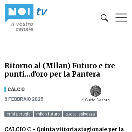
Vai al contenuto
Ritorno al (Milan) Futuro e tre
punti…d’oro per la Pantera
Ritorno al (Milan) Futuro e tre pun
CALCIO
PUBBLICATO IL
9 FEBBRAIO 2025
di
Guido Casotti
crisi perugia
milan futuro
quota-salvezza
CALCIO C
- Quinta vittoria stagionale per la