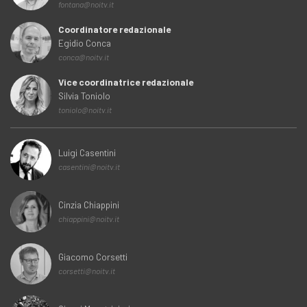
fontana@noitv.it
Coordinatore redazionale
Egidio Conca
conca@noitv.it
Vice coordinatrice redazionale
Silvia Toniolo
toniolo@noitv.it
Luigi Casentini
casentini@noitv.it
Cinzia Chiappini
chiappini@noitv.it
Giacomo Corsetti
corsetti@noitv.it