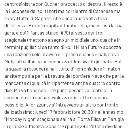
centrosinistra con Gucher braccetto di destra. Il resto è
la Lucchese dei soliti noti ma col rientro di Catanese ma
soprattutto di Saporiti che ancora una volta fa la
differenza. Proprio capitan Tumbarello, maestosa la sua
gara, e poi il fantasista col #70 (al sesto centro
stagionale) mettono a segno un micidiale uno-due che in
termini pugilistici sa tanto di ko. Il Milan Futuro abbozza
una reazione solo in avvio di ripresa quando il palo salva
Melgrati sull’unica sciocchezza difensiva di giornata. Poi
la squadra rossonera ha il torto di non chiudere il match
anzitempo sia per la bravura del portiere Nava che per la
mancanza di qualità in ripartenze anche quattro contro
due. Ma va bene così. Tre punti pesanti, di platino, in
saccoccia e la consapevolezza che tutto è ancora
possibile. All’orizzonte si intravvede un altro confronto
delicatissimo: lunedì 17 febbraio (ore 20,30) nell’ennesimo
“Monday Night” stagionale salirà al Porta Elisa un Perugia
in grande difficoltà. Sono tre i punti (29 a 26) che dividono