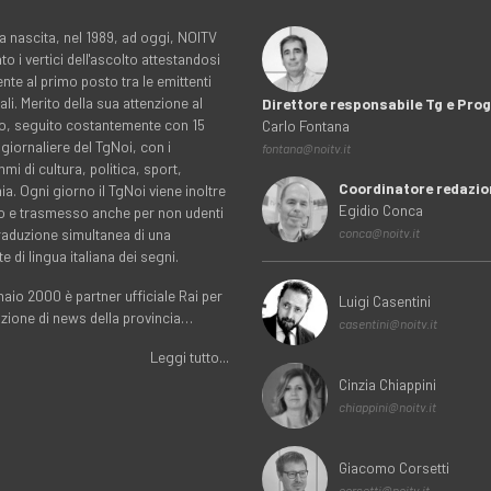
a nascita, nel 1989, ad oggi, NOITV
to i vertici dell'ascolto attestandosi
nte al primo posto tra le emittenti
ali. Merito della sua attenzione al
Direttore responsabile Tg e Pr
rio, seguito costantemente con 15
Carlo Fontana
 giornaliere del TgNoi, con i
fontana@noitv.it
i di cultura, politica, sport,
Coordinatore redazio
. Ogni giorno il TgNoi viene inoltre
Egidio Conca
o e trasmesso anche per non udenti
traduzione simultanea di una
conca@noitv.it
te di lingua italiana dei segni.
aio 2000 è partner ufficiale Rai per
Luigi Casentini
uzione di news della provincia…
casentini@noitv.it
Leggi tutto...
Cinzia Chiappini
chiappini@noitv.it
Giacomo Corsetti
corsetti@noitv.it