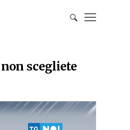
 non scegliete
 non scegliete rose imp