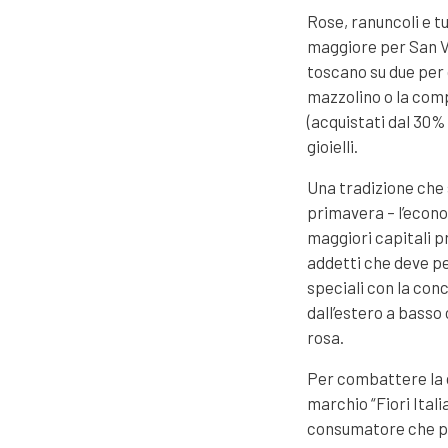
Rose, ranuncoli e tu
maggiore per San Va
toscano su due per q
mazzolino o la comp
(acquistati dal 30% 
gioielli.
Una tradizione che s
primavera – l’econom
maggiori capitali p
addetti che deve pe
speciali con la conc
dall’estero a basso 
rosa.
Per combattere la c
marchio “Fiori Itali
consumatore che può