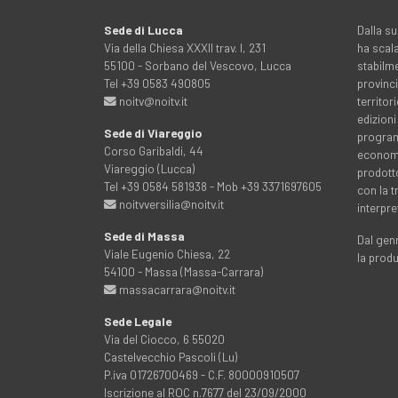
Sede di Lucca
Dalla su
Via della Chiesa XXXII trav. I, 231
ha scala
55100 - Sorbano del Vescovo, Lucca
stabilme
Tel +39 0583 490805
provinci
noitv@noitv.it
territo
edizioni
Sede di Viareggio
programm
Corso Garibaldi, 44
economia
Viareggio (Lucca)
prodott
Tel +39 0584 581938 - Mob +39 3371697605
con la 
noitvversilia@noitv.it
interpre
Sede di Massa
Dal genn
Viale Eugenio Chiesa, 22
la prod
54100 - Massa (Massa-Carrara)
massacarrara@noitv.it
Sede Legale
Via del Ciocco, 6 55020
Castelvecchio Pascoli (Lu)
P.iva 01726700469 - C.F. 80000910507
Iscrizione al ROC n.7677 del 23/09/2000