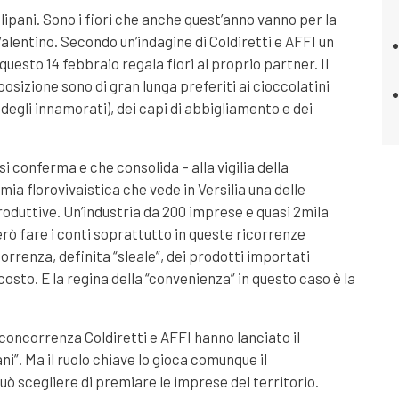
lipani. Sono i fiori che anche quest’anno vanno per la
lentino. Secondo un’indagine di Coldiretti e AFFI un
uesto 14 febbraio regala fiori al proprio partner. Il
osizione sono di gran lunga preferiti ai cioccolatini
degli innamorati), dei capi di abbigliamento e dei
i conferma e che consolida – alla vigilia della
ia florovivaistica che vede in Versilia una delle
roduttive. Un’industria da 200 imprese e quasi 2mila
rò fare i conti soprattutto in queste ricorrenze
orrenza, definita “sleale”, dei prodotti importati
costo. E la regina della “convenienza” in questo caso è la
oncorrenza Coldiretti e AFFI hanno lanciato il
ani”. Ma il ruolo chiave lo gioca comunque il
 scegliere di premiare le imprese del territorio.