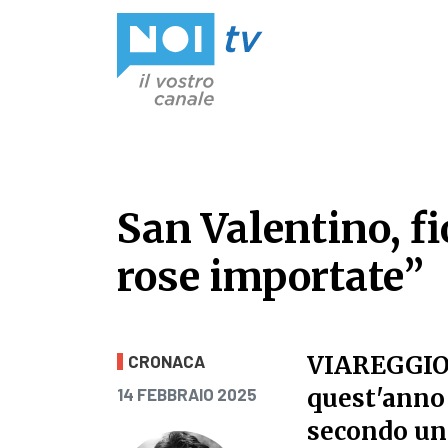
Vai al contenuto
San Valentino, fi
rose importate”
San Valentino, fi
VIAREGGI
CRONACA
PUBBLICATO IL
quest'anno 
14 FEBBRAIO 2025
secondo un'