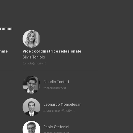
ogrammi
nale
Vice coordinatrice redazionale
Silvia Toniolo
toniolo@noitv.it
Claudio Tanteri
tanteri@noitv.it
Leonardo Monselesan
monselesan@noitv.it
Paolo Stefanini
stefanini@noitv.it