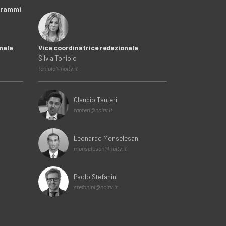
ogrammi
nale
Vice coordinatrice redazionale
Silvia Toniolo
toniolo@noitv.it
Claudio Tanteri
tanteri@noitv.it
Leonardo Monselesan
monselesan@noitv.it
Paolo Stefanini
stefanini@noitv.it