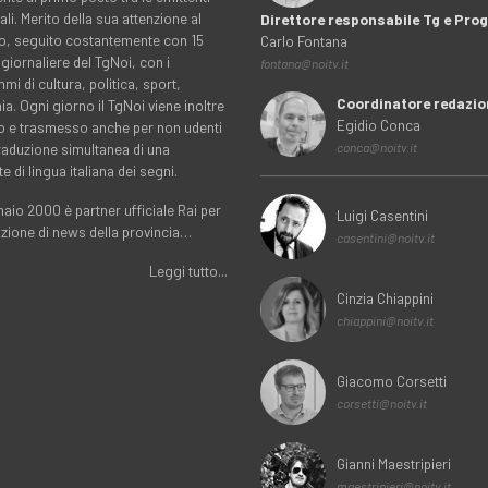
ali. Merito della sua attenzione al
Direttore responsabile Tg e Pr
rio, seguito costantemente con 15
Carlo Fontana
 giornaliere del TgNoi, con i
fontana@noitv.it
i di cultura, politica, sport,
Coordinatore redazio
. Ogni giorno il TgNoi viene inoltre
Egidio Conca
o e trasmesso anche per non udenti
traduzione simultanea di una
conca@noitv.it
te di lingua italiana dei segni.
aio 2000 è partner ufficiale Rai per
Luigi Casentini
uzione di news della provincia…
casentini@noitv.it
Leggi tutto...
Cinzia Chiappini
chiappini@noitv.it
Giacomo Corsetti
corsetti@noitv.it
Gianni Maestripieri
maestripieri@noitv.it