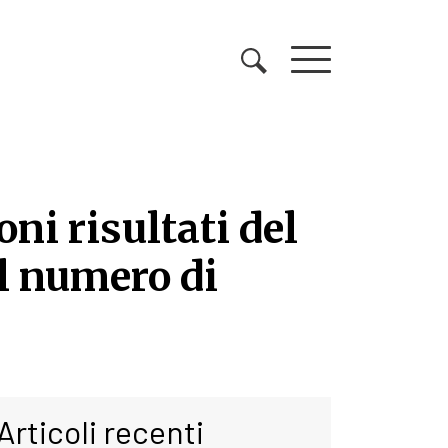
oni risultati del
el numero di
oni risultati del 2024 n
Articoli recenti