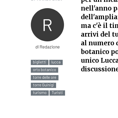
nell'anno p
dell'amplia
ma c'è il t
arrivi del 
al numero di
di
Redazione
botanico po
unico Lucca
biglietti
lucca
discussion
orto botanico
torre delle ore
torre Guinigi
turismo
Turisti