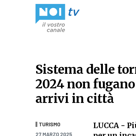
Vai al contenuto
Sistema delle torr
2024 non fugano 
arrivi in città
Sistema delle tor
LUCCA
- Pi
TURISMO
PUBBLICATO IL
per un inca
27 MARZO 2025