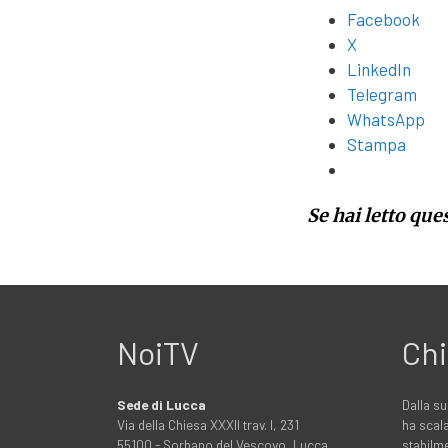
Facebook
X
LinkedIn
Telegram
WhatsApp
Stampa
Se hai letto que
NoiTV
Chi
Sede di Lucca
Dalla su
Via della Chiesa XXXII trav. I, 231
ha scala
55100 - Sorbano del Vescovo, Lucca
stabilme