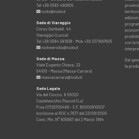
Tel +39 0583 490805
provinci
noitv@noitv.it
territo
edizioni
Sede di Viareggio
programm
Corso Garibaldi, 44
economia
Viareggio (Lucca)
prodott
Tel +39 0584 581938 - Mob +39 3371697605
con la 
noitvversilia@noitv.it
interpre
Sede di Massa
Dal genn
Viale Eugenio Chiesa, 22
la prod
54100 - Massa (Massa-Carrara)
massacarrara@noitv.it
Sede Legale
Via del Ciocco, 6 55020
Castelvecchio Pascoli (Lu)
P.iva 01726700469 - C.F. 80000910507
Iscrizione al ROC n.7677 del 23/09/2000
Conc. Min. N° 905667 del 2 Marzo 1994