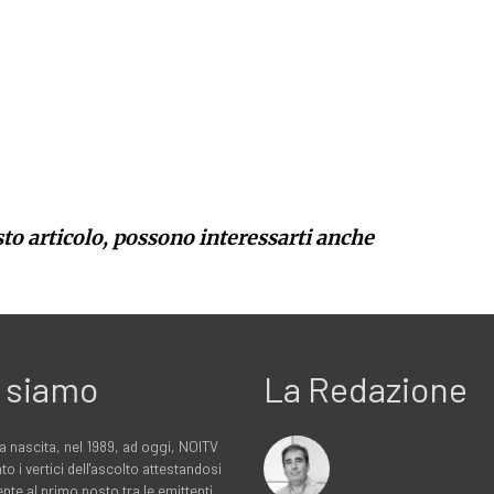
sto articolo, possono interessarti anche
 siamo
La Redazione
a nascita, nel 1989, ad oggi, NOITV
to i vertici dell'ascolto attestandosi
nte al primo posto tra le emittenti