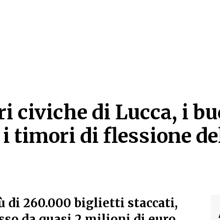
i civiche di Lucca, i bu
i timori di flessione d
ri civiche di Lucca, i bu
ù di 260.000 biglietti staccati,
sso da quasi 2 milioni di euro