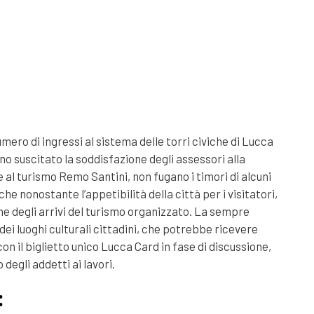
numero di ingressi al sistema delle torri civiche di Lucca
no suscitato la soddisfazione degli assessori alla
e al turismo Remo Santini,
non fugano i timori di alcuni
 che nonostante l
’
appetibilità della città
per i visitatori
,
ne de
gli arrivi del turismo organizzato.
L
a sempre
dei luoghi culturali cittadini
,
che
potrebbe ricevere
con il biglietto unico Lucca Card in fase di discussione,
 degli addetti ai lavori.
: