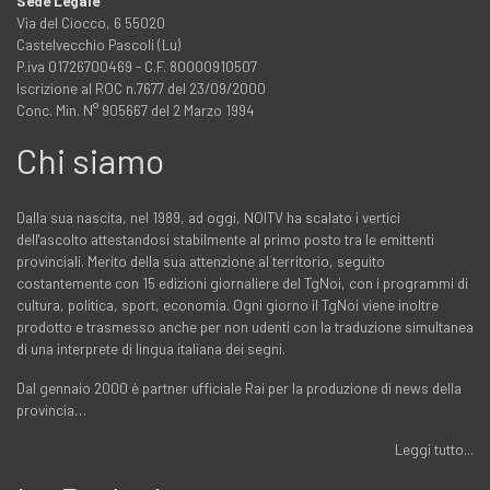
Sede Legale
Via del Ciocco, 6 55020
Castelvecchio Pascoli (Lu)
P.iva 01726700469 - C.F. 80000910507
Iscrizione al ROC n.7677 del 23/09/2000
Conc. Min. N° 905667 del 2 Marzo 1994
Chi siamo
Dalla sua nascita, nel 1989, ad oggi, NOITV ha scalato i vertici
dell'ascolto attestandosi stabilmente al primo posto tra le emittenti
provinciali. Merito della sua attenzione al territorio, seguito
costantemente con 15 edizioni giornaliere del TgNoi, con i programmi di
cultura, politica, sport, economia. Ogni giorno il TgNoi viene inoltre
prodotto e trasmesso anche per non udenti con la traduzione simultanea
di una interprete di lingua italiana dei segni.
Dal gennaio 2000 è partner ufficiale Rai per la produzione di news della
provincia…
Leggi tutto...