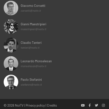
Giacomo Corsetti
corsetti@noitv.it
Gianni Maestripieri
maestripieri@noitv.it
Claudio Tanteri
tanteri@noitv.it
Leonardo Monselesan
monselesan@noitv.it
Paolo Stefanini
stefanini@noitv.it
© 2026
NoiTV
|
Privacy policy
|
Credits