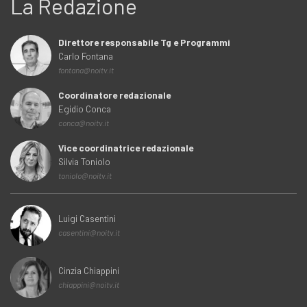
La Redazione
Direttore responsabile Tg e Programmi
Carlo Fontana
fontana@noitv.it
Coordinatore redazionale
Egidio Conca
conca@noitv.it
Vice coordinatrice redazionale
Silvia Toniolo
toniolo@noitv.it
Luigi Casentini
casentini@noitv.it
Cinzia Chiappini
chiappini@noitv.it