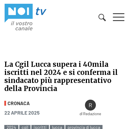
Vai al contenuto
La Cgil Lucca supera i 40mila
iscritti nel 2024 e si conferma il
sindacato più rappresentativo
della Provincia
La Cgil Lucca supera i 40mila iscri
CRONACA
PUBBLICATO IL
22 APRILE 2025
di
Redazione
2024
cgil
iscritti
lucca
provincia di lucca