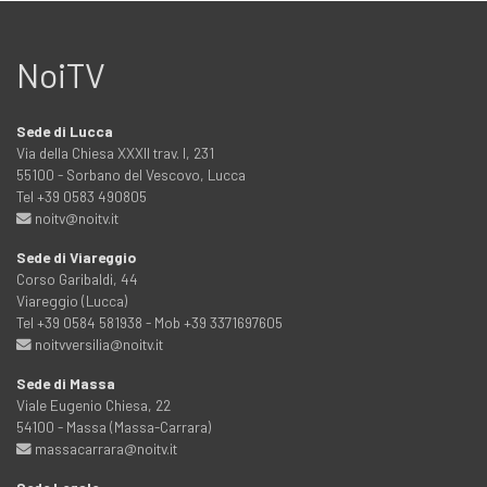
NoiTV
Sede di Lucca
Via della Chiesa XXXII trav. I, 231
55100 - Sorbano del Vescovo, Lucca
Tel +39 0583 490805
noitv@noitv.it
Sede di Viareggio
Corso Garibaldi, 44
Viareggio (Lucca)
Tel +39 0584 581938 - Mob +39 3371697605
noitvversilia@noitv.it
Sede di Massa
Viale Eugenio Chiesa, 22
54100 - Massa (Massa-Carrara)
massacarrara@noitv.it