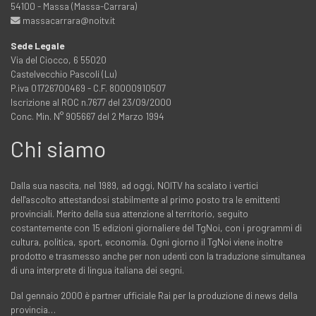
54100 - Massa (Massa-Carrara)
massacarrara@noitv.it
Sede Legale
Via del Ciocco, 6 55020
Castelvecchio Pascoli (Lu)
P.iva 01726700469 - C.F. 80000910507
Iscrizione al ROC n.7677 del 23/09/2000
Conc. Min. N° 905667 del 2 Marzo 1994
Chi siamo
Dalla sua nascita, nel 1989, ad oggi, NOITV ha scalato i vertici
dell'ascolto attestandosi stabilmente al primo posto tra le emittenti
provinciali. Merito della sua attenzione al territorio, seguito
costantemente con 15 edizioni giornaliere del TgNoi, con i programmi di
cultura, politica, sport, economia. Ogni giorno il TgNoi viene inoltre
prodotto e trasmesso anche per non udenti con la traduzione simultanea
di una interprete di lingua italiana dei segni.
Dal gennaio 2000 è partner ufficiale Rai per la produzione di news della
provincia…