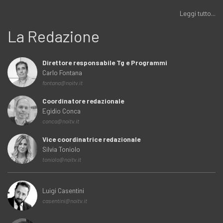
Leggi tutto...
La Redazione
Direttore responsabile Tg e Programmi
Carlo Fontana
fontana@noitv.it
Coordinatore redazionale
Egidio Conca
conca@noitv.it
Vice coordinatrice redazionale
Silvia Toniolo
toniolo@noitv.it
Luigi Casentini
casentini@noitv.it