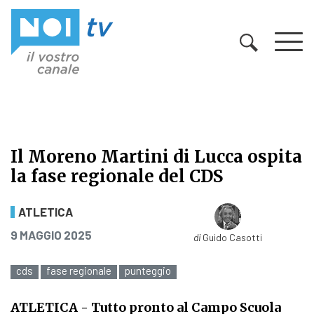
Vai al contenuto
Il Moreno Martini di Lucca ospita
la fase regionale del CDS
Il Moreno Martini di Lucca ospita l
ATLETICA
PUBBLICATO IL
9 MAGGIO 2025
di
Guido Casotti
cds
fase regionale
punteggio
ATLETICA
- Tutto pronto al Campo Scuola