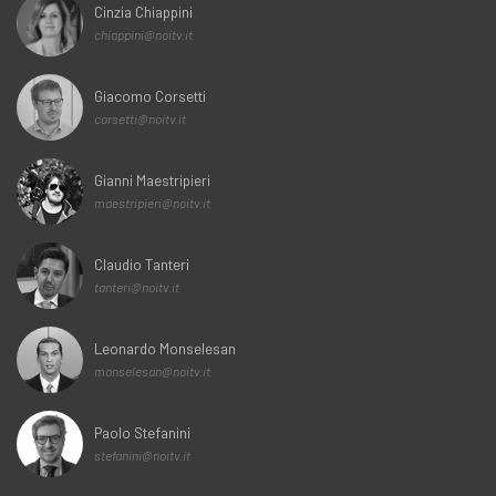
Cinzia Chiappini
chiappini@noitv.it
Giacomo Corsetti
corsetti@noitv.it
Gianni Maestripieri
maestripieri@noitv.it
Claudio Tanteri
tanteri@noitv.it
Leonardo Monselesan
monselesan@noitv.it
Paolo Stefanini
stefanini@noitv.it