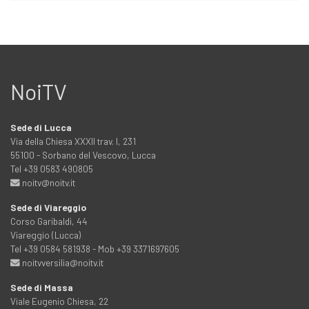
NoiTV
Sede di Lucca
Via della Chiesa XXXII trav. I, 231
55100 - Sorbano del Vescovo, Lucca
Tel +39 0583 490805
noitv@noitv.it
Sede di Viareggio
Corso Garibaldi, 44
Viareggio (Lucca)
Tel +39 0584 581938 - Mob +39 3371697605
noitvversilia@noitv.it
Sede di Massa
Viale Eugenio Chiesa, 22