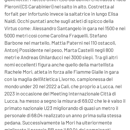
Pieroni (CS Carabinieri) nel salto in alto. Costretta al
forfait per infortunio invece la saltatrice in lungo Elisa
Naldi. Occhi puntati anche sugli atleti di spicco della
Virtus come: Alessandro Santangelo in gara nei 1500 e nei
5000 metri così come Carolina Fraquelli, Stefano
Barbone nel martello, Mattia Paterni nei 110 ostacoli,
Antonj Possidente nel peso, Marta Castelli negli 800
metri e Andreas Ghilarducci nei 3000 siepi. Tra gli altri
nomi eccellenti figura anche quello della martellista
Rachele Mori, atleta in forza alle Fiamme Gialle in gara
con la maglia dell’Atletica Livorno, campionessa del
mondo under 20 nel 2022 a Cali, che proprio a Lucca, nel
2023 in occasione del Meeting Internazionale Città di
Lucca, ha messo a segno la misura di 69.02 che le è valso il
primato nazionale U23 migliorando di quasi un metro il
personale di 68.04 realizzato un anno prima sulla stessa
pedana. Successivamente la Mori ha ulteriormente
migliorato il proprio PB con il 69.04 dei campionati