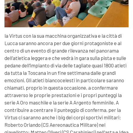
la Virtus con la sua macchina organizzativa e la città di
Lucca saranno ancora per due giorni protagoniste e al
centro di un evento di grande rilevanza nel panorama
dell’atletica leggera e che vedrà in gara sulla pista e sulle
pedane dell’impianto di via delle tagliate quasi 1800 atleti
da tutta la Toscana in un fine settimana dalle grandi
emozioni. Gli atleti biancocelesti in particolare saranno
chiamati, proprio in questa occasione, a confermare
attraverso le proprie prestazioni e i propri punteggi la
serie A Oro maschile e la serie A Argento femminile. A
contribuire a centrare il punteggio di conferma, per la
Virtus ci saranno anche i big dei corpi sportivi militari:
Roberto Orlando (CS Aereonautica Militare) nel
giavellotto; Matteo Oliveri (CS Carabinieri) nell’asta e Idea