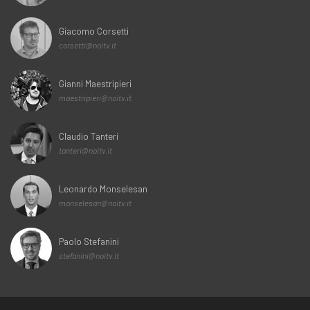
Giacomo Corsetti
corsetti@noitv.it
Gianni Maestripieri
maestripieri@noitv.it
Claudio Tanteri
tanteri@noitv.it
Leonardo Monselesan
monselesan@noitv.it
Paolo Stefanini
stefanini@noitv.it