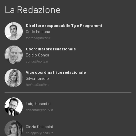
La Redazione
Direttore responsabile Tg e Programmi
Carlo Fontana
fontana@noitv.it
Coordinatore redazionale
Egidio Conca
conca@noitv.it
Vice coordinatrice redazionale
Silvia Toniolo
toniolo@noitv.it
Luigi Casentini
casentini@noitv.it
Cinzia Chiappini
chiappini@noitv.it