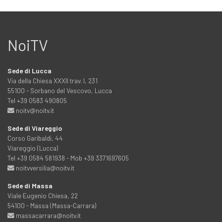
NoiTV
Sede di Lucca
Via della Chiesa XXXII trav. I, 231
55100 - Sorbano del Vescovo, Lucca
Tel +39 0583 490805
noitv@noitv.it
Sede di Viareggio
Corso Garibaldi, 44
Viareggio (Lucca)
Tel +39 0584 581938 - Mob +39 3371697605
noitvversilia@noitv.it
Sede di Massa
Viale Eugenio Chiesa, 22
54100 - Massa (Massa-Carrara)
massacarrara@noitv.it