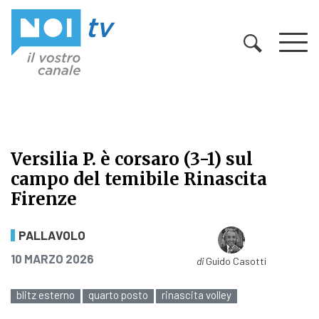
Vai al contenuto
Versilia P. è corsaro (3-1) sul
campo del temibile Rinascita
Firenze
Versilia P. è corsaro (3-1) sul camp
PALLAVOLO
PUBBLICATO IL
10 MARZO 2026
di
Guido Casotti
blitz esterno
quarto posto
rinascita volley