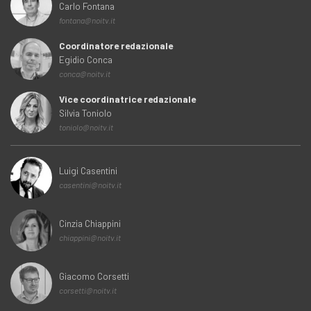
Carlo Fontana
fontana@noitv.it
Coordinatore redazionale
Egidio Conca
conca@noitv.it
Vice coordinatrice redazionale
Silvia Toniolo
toniolo@noitv.it
Luigi Casentini
casentini@noitv.it
Cinzia Chiappini
chiappini@noitv.it
Giacomo Corsetti
corsetti@noitv.it