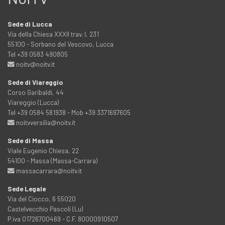
Sede di Lucca
Via della Chiesa XXXII trav. I, 231
55100 - Sorbano del Vescovo, Lucca
Tel +39 0583 490805
noitv@noitv.it
Sede di Viareggio
Corso Garibaldi, 44
Viareggio (Lucca)
Tel +39 0584 581938 - Mob +39 3371697605
noitvversilia@noitv.it
Sede di Massa
Viale Eugenio Chiesa, 22
54100 - Massa (Massa-Carrara)
massacarrara@noitv.it
Sede Legale
Via del Ciocco, 6 55020
Castelvecchio Pascoli (Lu)
P.iva 01726700469 - C.F. 80000910507