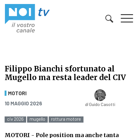
Vai al contenuto
Filippo Bianchi sfortunato al
Mugello ma resta leader del CIV
Filippo Bianchi sfortunato al Muge
MOTORI
PUBBLICATO IL
10 MAGGIO 2026
di
Guido Casotti
civ 2026
mugello
rottura motore
MOTORI
- Pole position ma anche tanta