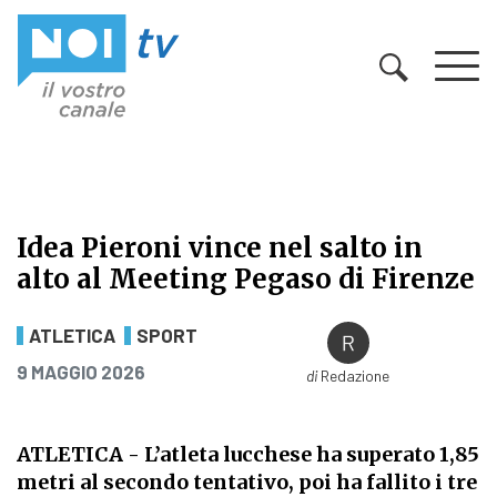
Vai al contenuto
Idea Pieroni vince nel salto in
alto al Meeting Pegaso di Firenze
Idea Pieroni vince nel salto in alt
ATLETICA
SPORT
PUBBLICATO IL
9 MAGGIO 2026
di
Redazione
ATLETICA
- L’atleta lucchese ha superato 1,85
metri al secondo tentativo, poi ha fallito i tre