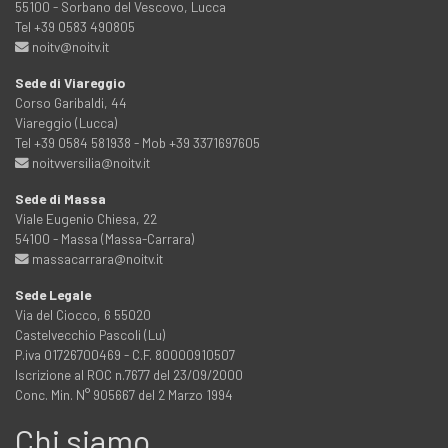
55100 - Sorbano del Vescovo, Lucca
Tel +39 0583 490805
noitv@noitv.it
Sede di Viareggio
Corso Garibaldi, 44
Viareggio (Lucca)
Tel +39 0584 581938 - Mob +39 3371697605
noitvversilia@noitv.it
Sede di Massa
Viale Eugenio Chiesa, 22
54100 - Massa (Massa-Carrara)
massacarrara@noitv.it
Sede Legale
Via del Ciocco, 6 55020
Castelvecchio Pascoli (Lu)
P.iva 01726700469 - C.F. 80000910507
Iscrizione al ROC n.7677 del 23/09/2000
Conc. Min. N° 905667 del 2 Marzo 1994
Chi siamo