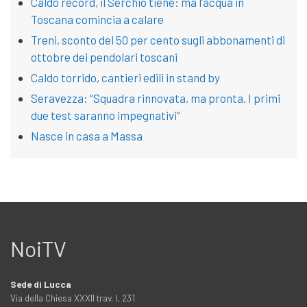
Caldo record, il Serchio tiene: ma l’acqua in
Toscana comincia a calare
Treni, sconto del 50 per cento sugli abbonamenti di
ottobre dei pendolari toscani
Caldo torrido, cantieri edili in stand by
Seravezza: “Squadra rinnovata, ma pronta. I primi
due test saranno impegnativi”
Nasce in casa a Massa
NoiTV
Sede di Lucca
Via della Chiesa XXXII trav. I, 231