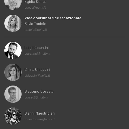
Egidio Conca
conca@noitv.it
Vice coordinatrice redazionale
Silvia Toniolo
toniolo@noitv.it
Luigi Casentini
casentini@noitv.it
Cinzia Chiappini
chiappini@noitv.it
Giacomo Corsetti
corsetti@noitv.it
Gianni Maestripieri
maestripieri@noitv.it