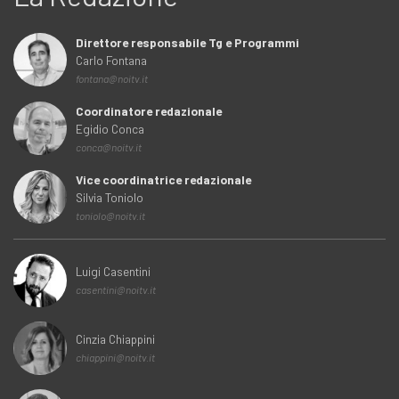
Direttore responsabile Tg e Programmi
Carlo Fontana
fontana@noitv.it
Coordinatore redazionale
Egidio Conca
conca@noitv.it
Vice coordinatrice redazionale
Silvia Toniolo
toniolo@noitv.it
Luigi Casentini
casentini@noitv.it
Cinzia Chiappini
chiappini@noitv.it