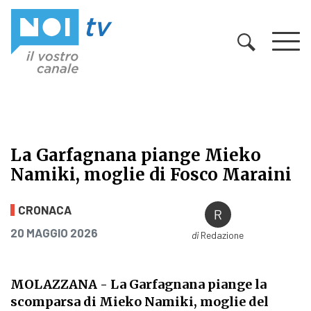
Vai al contenuto
La Garfagnana piange Mieko
Namiki, moglie di Fosco Maraini
La Garfagnana piange Mieko Namik
CRONACA
PUBBLICATO IL
20 MAGGIO 2026
di
Redazione
MOLAZZANA
- La Garfagnana piange la
scomparsa di Mieko Namiki, moglie del