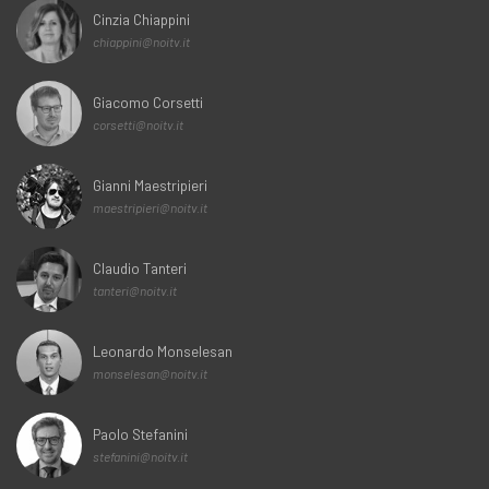
Cinzia Chiappini
chiappini@noitv.it
Giacomo Corsetti
corsetti@noitv.it
Gianni Maestripieri
maestripieri@noitv.it
Claudio Tanteri
tanteri@noitv.it
Leonardo Monselesan
monselesan@noitv.it
Paolo Stefanini
stefanini@noitv.it