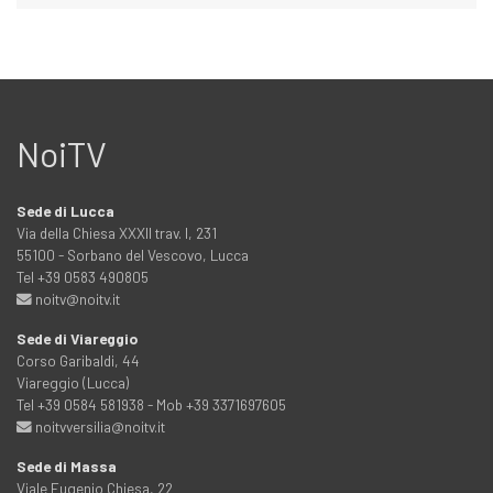
NoiTV
Sede di Lucca
Via della Chiesa XXXII trav. I, 231
55100 - Sorbano del Vescovo, Lucca
Tel +39 0583 490805
noitv@noitv.it
Sede di Viareggio
Corso Garibaldi, 44
Viareggio (Lucca)
Tel +39 0584 581938 - Mob +39 3371697605
noitvversilia@noitv.it
Sede di Massa
Viale Eugenio Chiesa, 22