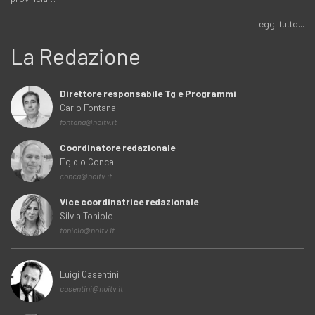
Leggi tutto...
La Redazione
Direttore responsabile Tg e Programmi
Carlo Fontana
fontana@noitv.it
Coordinatore redazionale
Egidio Conca
conca@noitv.it
Vice coordinatrice redazionale
Silvia Toniolo
toniolo@noitv.it
Luigi Casentini
casentini@noitv.it