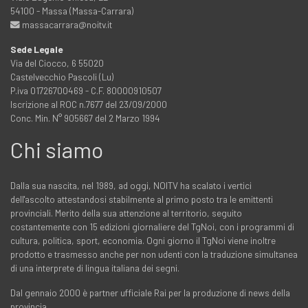
54100 - Massa (Massa-Carrara)
massacarrara@noitv.it
Sede Legale
Via del Ciocco, 6 55020
Castelvecchio Pascoli (Lu)
P.iva 01726700469 - C.F. 80000910507
Iscrizione al ROC n.7677 del 23/09/2000
Conc. Min. N° 905667 del 2 Marzo 1994
Chi siamo
Dalla sua nascita, nel 1989, ad oggi, NOITV ha scalato i vertici
dell'ascolto attestandosi stabilmente al primo posto tra le emittenti
provinciali. Merito della sua attenzione al territorio, seguito
costantemente con 15 edizioni giornaliere del TgNoi, con i programmi di
cultura, politica, sport, economia. Ogni giorno il TgNoi viene inoltre
prodotto e trasmesso anche per non udenti con la traduzione simultanea
di una interprete di lingua italiana dei segni.
Dal gennaio 2000 è partner ufficiale Rai per la produzione di news della
provincia…