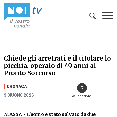
Vai al contenuto
Chiede gli arretrati e il titolare lo
picchia, operaio di 49 anni al
Pronto Soccorso
Chiede gli arretrati e il titolare lo
CRONACA
PUBBLICATO IL
9 GIUGNO 2026
di
Redazione
MASSA
- L'uomo è stato salvato da due