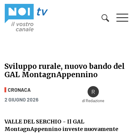
Vai al contenuto
Sviluppo rurale, nuovo bando del
GAL MontagnAppennino
Sviluppo rurale, nuovo bando de
CRONACA
PUBBLICATO IL
2 GIUGNO 2026
di
Redazione
VALLE DEL SERCHIO
- Il GAL
MontagnAppennino investe nuovamente