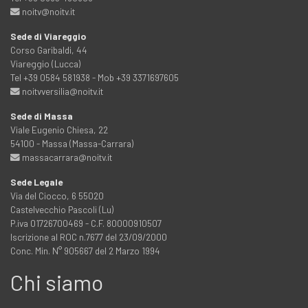
noitv@noitv.it
Sede di Viareggio
Corso Garibaldi, 44
Viareggio (Lucca)
Tel +39 0584 581938 - Mob +39 3371697605
noitvversilia@noitv.it
Sede di Massa
Viale Eugenio Chiesa, 22
54100 - Massa (Massa-Carrara)
massacarrara@noitv.it
Sede Legale
Via del Ciocco, 6 55020
Castelvecchio Pascoli (Lu)
P.iva 01726700469 - C.F. 80000910507
Iscrizione al ROC n.7677 del 23/09/2000
Conc. Min. N° 905667 del 2 Marzo 1994
Chi siamo