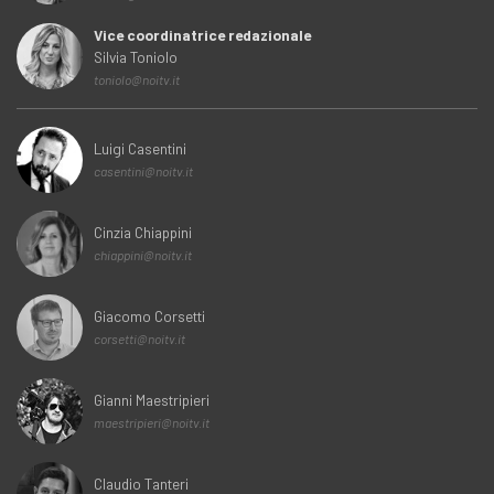
Vice coordinatrice redazionale
Silvia Toniolo
toniolo@noitv.it
Luigi Casentini
casentini@noitv.it
Cinzia Chiappini
chiappini@noitv.it
Giacomo Corsetti
corsetti@noitv.it
Gianni Maestripieri
maestripieri@noitv.it
Claudio Tanteri