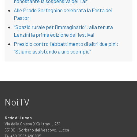
nonostante la sospensiva del Tar”
Alle Prade Garfagnine celebrata la Festa dei
Pastori
“Spazio rurale per l’immaginario”; alla tenuta
Lenzini la prima edizione del festival
Presidio contro l’abbattimento di altri due pini:
“Stiamo assistendo a uno scempio”
NoiTV
Sede di Lucca
Via della Chiesa XXXII trav. I, 231
55100 - Sorbano del Vescovo, Lucca
Tel +39 0583 490805