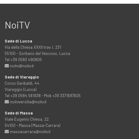
NoiTV
Sede di Lucca
Via della Chiesa XXXII trav. I, 231
55100 - Sorbano del Vescovo, Lucca
Tel +39 0583 490805
noitv@noitv.it
Sede di Viareggio
Corso Garibaldi, 44
Viareggio (Lucca)
Tel +39 0584 581938 - Mob +39 3371697605
noitvversilia@noitv.it
Sede di Massa
Viale Eugenio Chiesa, 22
54100 - Massa (Massa-Carrara)
massacarrara@noitv.it