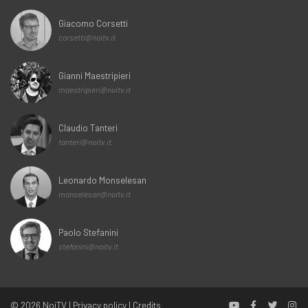
Giacomo Corsetti
corsetti@noitv.it
Gianni Maestripieri
maestripieri@noitv.it
Claudio Tanteri
tanteri@noitv.it
Leonardo Monselesan
monselesan@noitv.it
Paolo Stefanini
stefanini@noitv.it
© 2026
NoiTV
|
Privacy policy
|
Credits