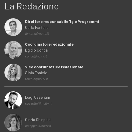
La Redazione
Direttore responsabile Tg e Programmi
Carlo Fontana
fontana@noitv.it
Coordinatore redazionale
Egidio Conca
conca@noitv.it
Vice coordinatrice redazionale
Silvia Toniolo
toniolo@noitv.it
Luigi Casentini
casentini@noitv.it
Cinzia Chiappini
chiappini@noitv.it