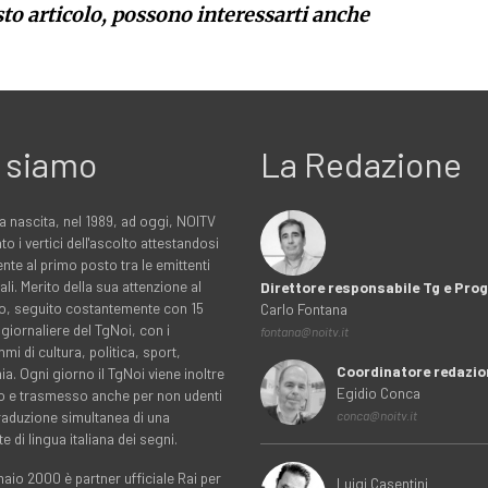
sto articolo, possono interessarti anche
 siamo
La Redazione
a nascita, nel 1989, ad oggi, NOITV
to i vertici dell'ascolto attestandosi
nte al primo posto tra le emittenti
ali. Merito della sua attenzione al
Direttore responsabile Tg e Pr
rio, seguito costantemente con 15
Carlo Fontana
 giornaliere del TgNoi, con i
fontana@noitv.it
i di cultura, politica, sport,
Coordinatore redazio
. Ogni giorno il TgNoi viene inoltre
Egidio Conca
o e trasmesso anche per non udenti
traduzione simultanea di una
conca@noitv.it
te di lingua italiana dei segni.
aio 2000 è partner ufficiale Rai per
Luigi Casentini