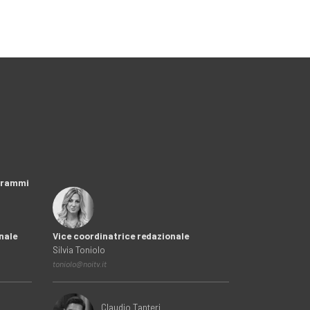
ogrammi
nale
Vice coordinatrice redazionale
Silvia Toniolo
toniolo@noitv.it
Claudio Tanteri