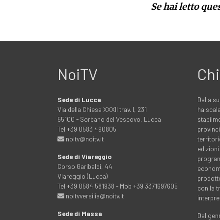
Se hai letto que
NoiTV
Chi
Sede di Lucca
Dalla su
Via della Chiesa XXXII trav. I, 231
ha scala
55100 - Sorbano del Vescovo, Lucca
stabilme
Tel +39 0583 490805
provinci
noitv@noitv.it
territo
edizioni
Sede di Viareggio
programm
Corso Garibaldi, 44
economia
Viareggio (Lucca)
prodott
Tel +39 0584 581938 - Mob +39 3371697605
con la 
noitvversilia@noitv.it
interpre
Sede di Massa
Dal genn