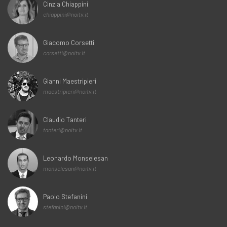
Cinzia Chiappini
chiappini@noitv.it
Giacomo Corsetti
corsetti@noitv.it
Gianni Maestripieri
maestripieri@noitv.it
Claudio Tanteri
tanteri@noitv.it
Leonardo Monselesan
monselesan@noitv.it
Paolo Stefanini
stefanini@noitv.it