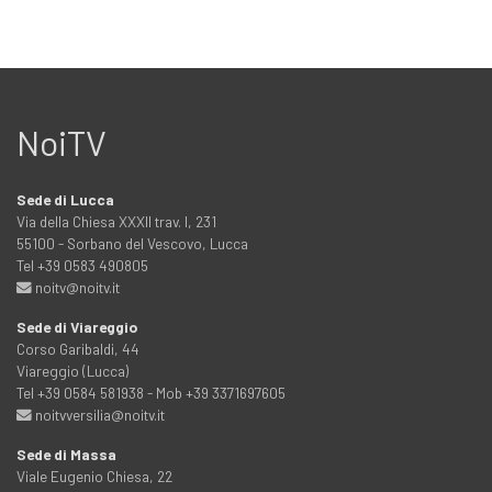
NoiTV
Sede di Lucca
Via della Chiesa XXXII trav. I, 231
55100 - Sorbano del Vescovo, Lucca
Tel +39 0583 490805
noitv@noitv.it
Sede di Viareggio
Corso Garibaldi, 44
Viareggio (Lucca)
Tel +39 0584 581938 - Mob +39 3371697605
noitvversilia@noitv.it
Sede di Massa
Viale Eugenio Chiesa, 22