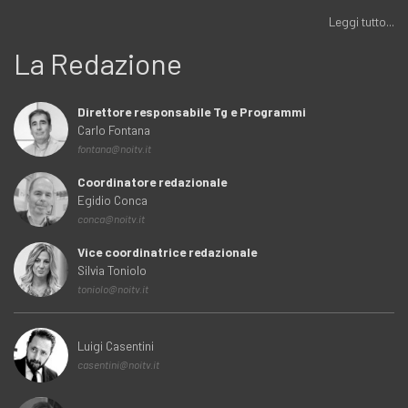
Leggi tutto...
La Redazione
Direttore responsabile Tg e Programmi
Carlo Fontana
fontana@noitv.it
Coordinatore redazionale
Egidio Conca
conca@noitv.it
Vice coordinatrice redazionale
Silvia Toniolo
toniolo@noitv.it
Luigi Casentini
casentini@noitv.it