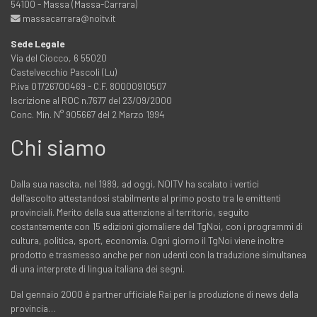
54100 - Massa (Massa-Carrara)
massacarrara@noitv.it
Sede Legale
Via del Ciocco, 6 55020
Castelvecchio Pascoli (Lu)
P.iva 01726700469 - C.F. 80000910507
Iscrizione al ROC n.7677 del 23/09/2000
Conc. Min. N° 905667 del 2 Marzo 1994
Chi siamo
Dalla sua nascita, nel 1989, ad oggi, NOITV ha scalato i vertici
dell'ascolto attestandosi stabilmente al primo posto tra le emittenti
provinciali. Merito della sua attenzione al territorio, seguito
costantemente con 15 edizioni giornaliere del TgNoi, con i programmi di
cultura, politica, sport, economia. Ogni giorno il TgNoi viene inoltre
prodotto e trasmesso anche per non udenti con la traduzione simultanea
di una interprete di lingua italiana dei segni.
Dal gennaio 2000 è partner ufficiale Rai per la produzione di news della
provincia…