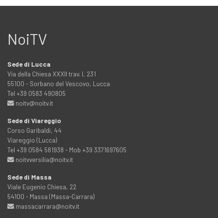
NoiTV
Sede di Lucca
Via della Chiesa XXXII trav. I, 231
55100 - Sorbano del Vescovo, Lucca
Tel +39 0583 490805
noitv@noitv.it
Sede di Viareggio
Corso Garibaldi, 44
Viareggio (Lucca)
Tel +39 0584 581938 - Mob +39 3371697605
noitvversilia@noitv.it
Sede di Massa
Viale Eugenio Chiesa, 22
54100 - Massa (Massa-Carrara)
massacarrara@noitv.it