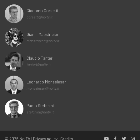
Giacomo Corsetti
corsetti@noitv.it
Gianni Maestripieri
maestripieri@noitv.it
Claudio Tanteri
tanteri@noitv.it
Leonardo Monselesan
monselesan@noitv.it
Paolo Stefanini
stefanini@noitv.it
© 2026
NoiTV
|
Privacy policy
|
Credits