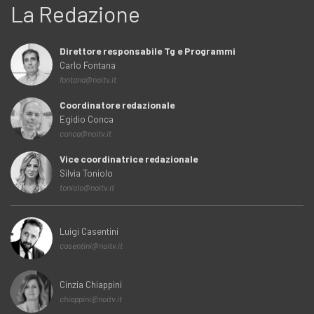
La Redazione
Direttore responsabile Tg e Programmi
Carlo Fontana
fontana@noitv.it
Coordinatore redazionale
Egidio Conca
conca@noitv.it
Vice coordinatrice redazionale
Silvia Toniolo
toniolo@noitv.it
Luigi Casentini
casentini@noitv.it
Cinzia Chiappini
chiappini@noitv.it