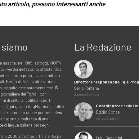
sto articolo, possono interessarti anche
 siamo
La Redazione
a nascita, nel 1989, ad oggi, NOITV
to i vertici dell'ascolto attestandosi
nte al primo posto tra le emittenti
ali. Merito della sua attenzione al
Direttore responsabile Tg e Pr
rio, seguito costantemente con 15
Carlo Fontana
 giornaliere del TgNoi, con i
fontana@noitv.it
i di cultura, politica, sport,
Coordinatore redazio
. Ogni giorno il TgNoi viene inoltre
Egidio Conca
o e trasmesso anche per non udenti
traduzione simultanea di una
conca@noitv.it
te di lingua italiana dei segni.
aio 2000 è partner ufficiale Rai per
Luigi Casentini