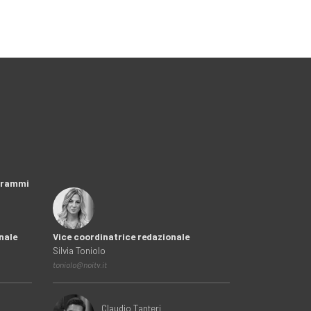
ogrammi
nale
Vice coordinatrice redazionale
Silvia Toniolo
toniolo@noitv.it
Claudio Tanteri