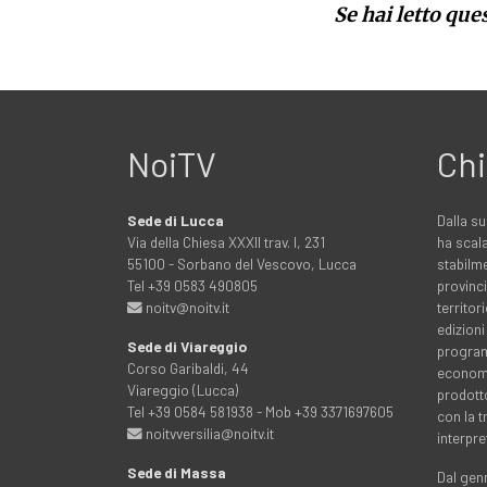
Se hai letto que
NoiTV
Chi
Sede di Lucca
Dalla su
Via della Chiesa XXXII trav. I, 231
ha scala
55100 - Sorbano del Vescovo, Lucca
stabilme
Tel +39 0583 490805
provinci
noitv@noitv.it
territo
edizioni
Sede di Viareggio
programm
Corso Garibaldi, 44
economia
Viareggio (Lucca)
prodott
Tel +39 0584 581938 - Mob +39 3371697605
con la 
noitvversilia@noitv.it
interpre
Sede di Massa
Dal genn