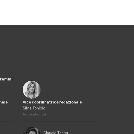
ogrammi
nale
Vice coordinatrice redazionale
Silvia Toniolo
toniolo@noitv.it
Claudio Tanteri