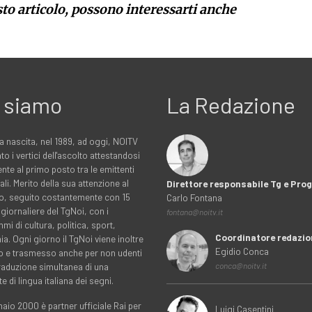
sto articolo, possono interessarti anche
 siamo
La Redazione
a nascita, nel 1989, ad oggi, NOITV
to i vertici dell'ascolto attestandosi
nte al primo posto tra le emittenti
ali. Merito della sua attenzione al
Direttore responsabile Tg e Pr
rio, seguito costantemente con 15
Carlo Fontana
 giornaliere del TgNoi, con i
fontana@noitv.it
i di cultura, politica, sport,
Coordinatore redazio
. Ogni giorno il TgNoi viene inoltre
Egidio Conca
o e trasmesso anche per non udenti
traduzione simultanea di una
conca@noitv.it
te di lingua italiana dei segni.
aio 2000 è partner ufficiale Rai per
Luigi Casentini