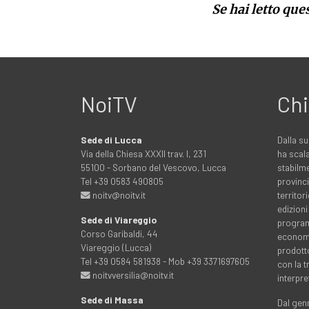
Se hai letto que
NoiTV
Chi
Sede di Lucca
Dalla su
Via della Chiesa XXXII trav. I, 231
ha scala
55100 - Sorbano del Vescovo, Lucca
stabilme
Tel +39 0583 490805
provinci
noitv@noitv.it
territo
edizioni
Sede di Viareggio
programm
Corso Garibaldi, 44
economia
Viareggio (Lucca)
prodott
Tel +39 0584 581938 - Mob +39 3371697605
con la 
noitvversilia@noitv.it
interpre
Sede di Massa
Dal genn