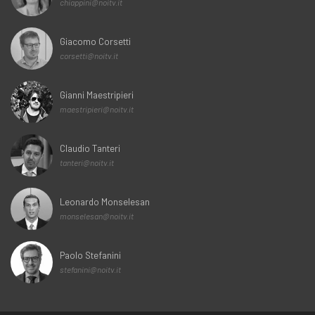
chiappini@noitv.it
Giacomo Corsetti
corsetti@noitv.it
Gianni Maestripieri
maestripieri@noitv.it
Claudio Tanteri
tanteri@noitv.it
Leonardo Monselesan
monselesan@noitv.it
Paolo Stefanini
stefanini@noitv.it