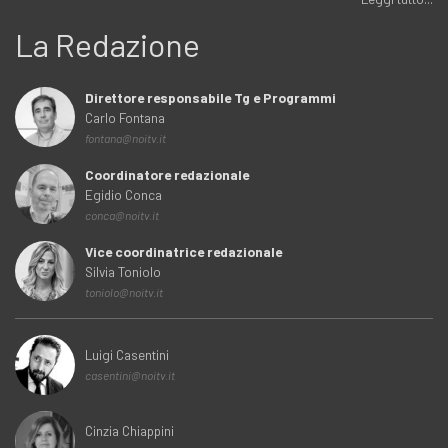
La Redazione
Direttore responsabile Tg e Programmi
Carlo Fontana
fontana@noitv.it
Coordinatore redazionale
Egidio Conca
conca@noitv.it
Vice coordinatrice redazionale
Silvia Toniolo
toniolo@noitv.it
Luigi Casentini
casentini@noitv.it
Cinzia Chiappini