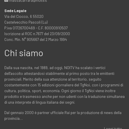
massacarrara@noitv.it
Sede Legale
Via del Ciocco, 6 55020
Castelvecchio Pascoli (Lu)
P.iva 01726700469 - C.F. 80000910507
Iscrizione al ROC n.7677 del 23/09/2000
Conc. Min. N° 905667 del 2 Marzo 1994
Chi siamo
Dalla sua nascita, nel 1989, ad oggi, NOITV ha scalato i vertici
dell'ascolto attestandosi stabilmente al primo posto tra le emittenti
provinciali. Merito della sua attenzione al territorio, seguito
costantemente con 15 edizioni giornaliere del TgNoi, con i programmi di
cultura, politica, sport, economia. Ogni giorno il TgNoi viene inoltre
prodotto e trasmesso anche per non udenti con la traduzione simultanea
di una interprete di lingua italiana dei segni.
Dal gennaio 2000 è partner ufficiale Rai per la produzione di news della
provincia…
Leggi tutto...