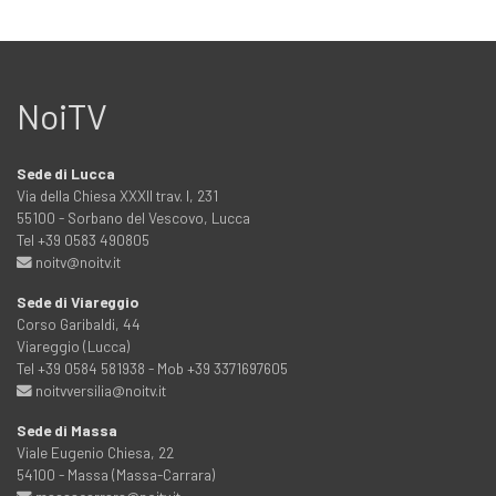
NoiTV
Sede di Lucca
Via della Chiesa XXXII trav. I, 231
55100 - Sorbano del Vescovo, Lucca
Tel +39 0583 490805
noitv@noitv.it
Sede di Viareggio
Corso Garibaldi, 44
Viareggio (Lucca)
Tel +39 0584 581938 - Mob +39 3371697605
noitvversilia@noitv.it
Sede di Massa
Viale Eugenio Chiesa, 22
54100 - Massa (Massa-Carrara)