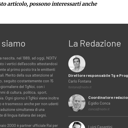
sto articolo, possono interessarti anche
 siamo
La Redazione
a nascita, nel 1989, ad oggi, NOITV
to i vertici dell'ascolto attestandosi
nte al primo posto tra le emittenti
ali. Merito della sua attenzione al
Direttore responsabile Tg e Pr
rio, seguito costantemente con 15
Carlo Fontana
 giornaliere del TgNoi, con i
fontana@noitv.it
i di cultura, politica, sport,
Coordinatore redazio
. Ogni giorno il TgNoi viene inoltre
Egidio Conca
o e trasmesso anche per non udenti
traduzione simultanea di una
conca@noitv.it
te di lingua italiana dei segni.
aio 2000 è partner ufficiale Rai per
Luigi Casentini