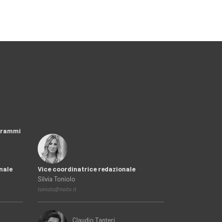
ogrammi
nale
Vice coordinatrice redazionale
Silvia Toniolo
toniolo@noitv.it
Claudio Tanteri