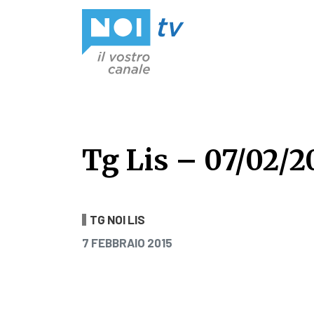
Vai al contenuto
Tg Lis – 07/02/2
Tg Lis – 07/02/2
TG NOI LIS
PUBBLICATO IL
7 FEBBRAIO 2015