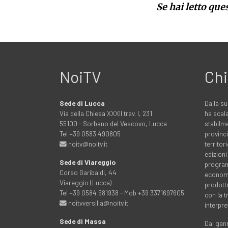
Se hai letto que
NoiTV
Chi
Sede di Lucca
Dalla su
Via della Chiesa XXXII trav. I, 231
ha scala
55100 - Sorbano del Vescovo, Lucca
stabilme
Tel +39 0583 490805
provinci
noitv@noitv.it
territo
edizioni
Sede di Viareggio
programm
Corso Garibaldi, 44
economia
Viareggio (Lucca)
prodott
Tel +39 0584 581938 - Mob +39 3371697605
con la 
noitvversilia@noitv.it
interpre
Sede di Massa
Dal genn