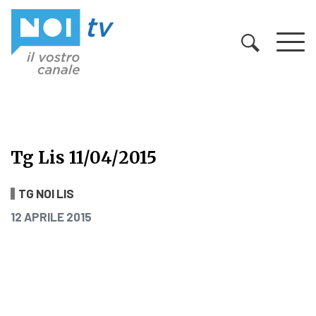
Vai al contenuto
Tg Lis 11/04/2015
Tg Lis 11/04/2015
TG NOI LIS
PUBBLICATO IL
12 APRILE 2015