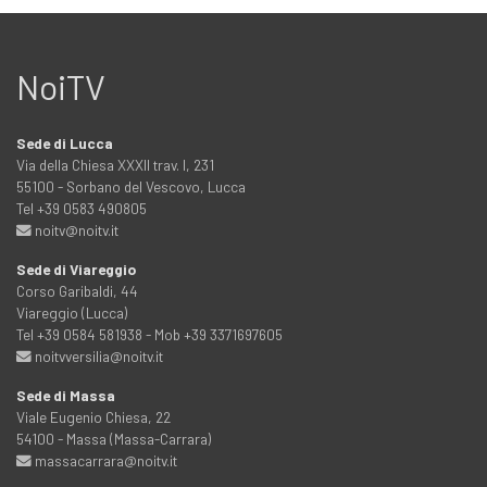
NoiTV
Sede di Lucca
Via della Chiesa XXXII trav. I, 231
55100 - Sorbano del Vescovo, Lucca
Tel +39 0583 490805
noitv@noitv.it
Sede di Viareggio
Corso Garibaldi, 44
Viareggio (Lucca)
Tel +39 0584 581938 - Mob +39 3371697605
noitvversilia@noitv.it
Sede di Massa
Viale Eugenio Chiesa, 22
54100 - Massa (Massa-Carrara)
massacarrara@noitv.it