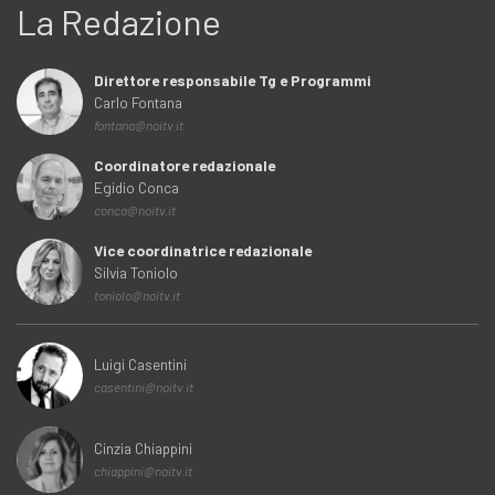
La Redazione
Direttore responsabile Tg e Programmi
Carlo Fontana
fontana@noitv.it
Coordinatore redazionale
Egidio Conca
conca@noitv.it
Vice coordinatrice redazionale
Silvia Toniolo
toniolo@noitv.it
Luigi Casentini
casentini@noitv.it
Cinzia Chiappini
chiappini@noitv.it