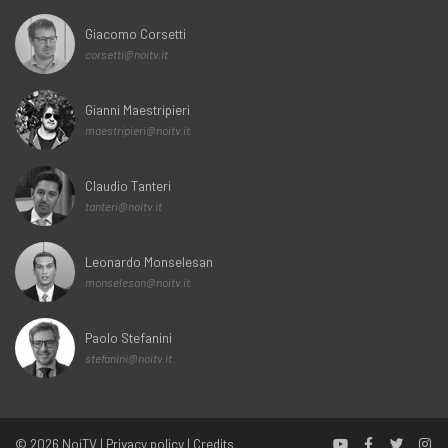
Giacomo Corsetti
corsetti@noitv.it
Gianni Maestripieri
maestripieri@noitv.it
Claudio Tanteri
tanteri@noitv.it
Leonardo Monselesan
monselesan@noitv.it
Paolo Stefanini
stefanini@noitv.it
© 2026
NoiTV
|
Privacy policy
|
Credits