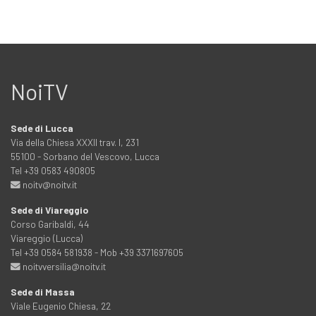
NoiTV
Sede di Lucca
Via della Chiesa XXXII trav. I, 231
55100 - Sorbano del Vescovo, Lucca
Tel +39 0583 490805
noitv@noitv.it
Sede di Viareggio
Corso Garibaldi, 44
Viareggio (Lucca)
Tel +39 0584 581938 - Mob +39 3371697605
noitvversilia@noitv.it
Sede di Massa
Viale Eugenio Chiesa, 22