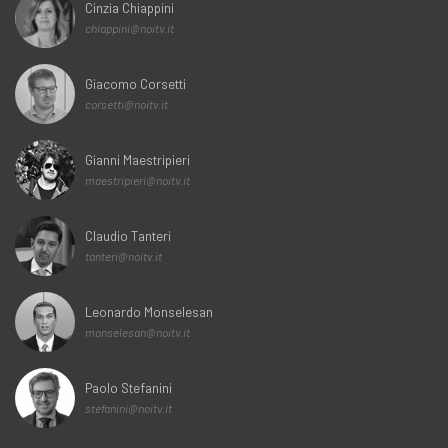
Cinzia Chiappini
chiappini@noitv.it
Giacomo Corsetti
corsetti@noitv.it
Gianni Maestripieri
maestripieri@noitv.it
Claudio Tanteri
tanteri@noitv.it
Leonardo Monselesan
monselesan@noitv.it
Paolo Stefanini
stefanini@noitv.it