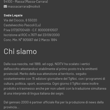
54100 - Massa (Massa-Carrara)
massacarrara@noitv.it
Sede Legale
Via del Ciocco, 6 55020
Castelvecchio Pascoli (Lu)
P.iva 01726700469 - C.F. 80000910507
Iscrizione al ROC n.7677 del 23/09/2000
Conc. Min. N° 905667 del 2 Marzo 1994
Chi siamo
Dalla sua nascita, nel 1989, ad oggi, NOITV ha scalato i vertici
dell'ascolto attestandosi stabilmente al primo posto tra le emittenti
provinciali. Merito della sua attenzione al territorio, seguito
costantemente con 15 edizioni giornaliere del TgNoi, con i programmi di
cultura, politica, sport, economia. Ogni giorno il TgNoi viene inoltre
prodotto e trasmesso anche per non udenti con la traduzione simultanea
di una interprete di lingua italiana dei segni.
Dal gennaio 2000 è partner ufficiale Rai per la produzione di news della
provincia…