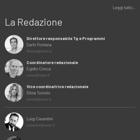
Leggi tutto...
La Redazione
Direttore responsabile Tg e Programmi
Carlo Fontana
fontana@noitv.it
Coordinatore redazionale
Egidio Conca
conca@noitv.it
Vice coordinatrice redazionale
Silvia Toniolo
toniolo@noitv.it
Luigi Casentini
casentini@noitv.it