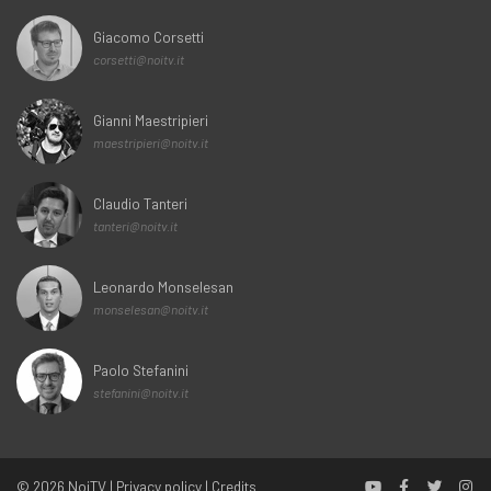
Giacomo Corsetti
corsetti@noitv.it
Gianni Maestripieri
maestripieri@noitv.it
Claudio Tanteri
tanteri@noitv.it
Leonardo Monselesan
monselesan@noitv.it
Paolo Stefanini
stefanini@noitv.it
© 2026
NoiTV
|
Privacy policy
|
Credits