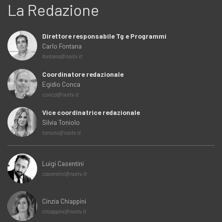
La Redazione
Direttore responsabile Tg e Programmi
Carlo Fontana
fontana@noitv.it
Coordinatore redazionale
Egidio Conca
conca@noitv.it
Vice coordinatrice redazionale
Silvia Toniolo
toniolo@noitv.it
Luigi Casentini
casentini@noitv.it
Cinzia Chiappini
chiappini@noitv.it