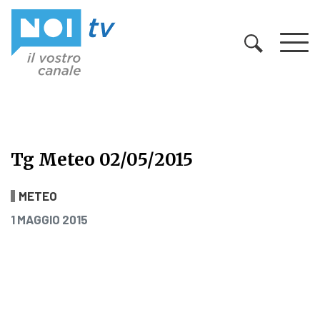
Vai al contenuto
Tg Meteo 02/05/2015
Tg Meteo 02/05/2015
METEO
PUBBLICATO IL
1 MAGGIO 2015