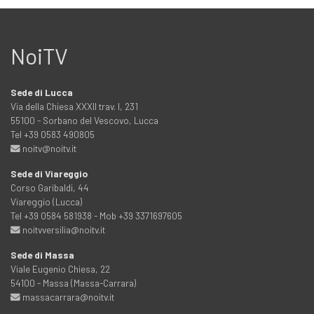
NoiTV
Sede di Lucca
Via della Chiesa XXXII trav. I, 231
55100 - Sorbano del Vescovo, Lucca
Tel +39 0583 490805
noitv@noitv.it
Sede di Viareggio
Corso Garibaldi, 44
Viareggio (Lucca)
Tel +39 0584 581938 - Mob +39 3371697605
noitvversilia@noitv.it
Sede di Massa
Viale Eugenio Chiesa, 22
54100 - Massa (Massa-Carrara)
massacarrara@noitv.it