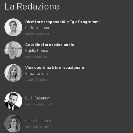
La Redazione
Direttore responsabile Tg e Programmi
Carlo Fontana
fontana@noitv.it
Coordinatore redazionale
Egidio Conca
conca@noitv.it
Vice coordinatrice redazionale
Silvia Toniolo
toniolo@noitv.it
Luigi Casentini
casentini@noitv.it
Cinzia Chiappini
chiappini@noitv.it