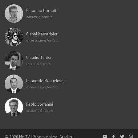
Giacomo Corsetti
corsetti@noitv.it
Gianni Maestripieri
maestripieri@noitv.it
Claudio Tanteri
tanteri@noitv.it
Leonardo Monselesan
monselesan@noitv.it
Paolo Stefanini
stefanini@noitv.it
© 2026
NoiTV
|
Privacy policy
|
Credits