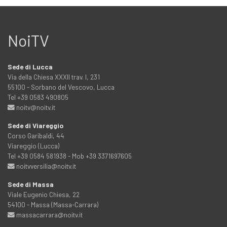
NoiTV
Sede di Lucca
Via della Chiesa XXXII trav. I, 231
55100 - Sorbano del Vescovo, Lucca
Tel +39 0583 490805
noitv@noitv.it
Sede di Viareggio
Corso Garibaldi, 44
Viareggio (Lucca)
Tel +39 0584 581938 - Mob +39 3371697605
noitvversilia@noitv.it
Sede di Massa
Viale Eugenio Chiesa, 22
54100 - Massa (Massa-Carrara)
massacarrara@noitv.it