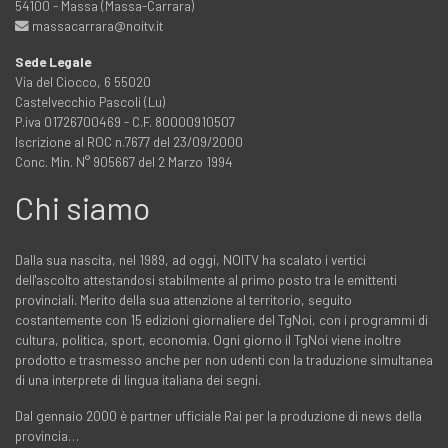
54100 - Massa (Massa-Carrara)
massacarrara@noitv.it
Sede Legale
Via del Ciocco, 6 55020
Castelvecchio Pascoli (Lu)
P.iva 01726700469 - C.F. 80000910507
Iscrizione al ROC n.7677 del 23/09/2000
Conc. Min. N° 905667 del 2 Marzo 1994
Chi siamo
Dalla sua nascita, nel 1989, ad oggi, NOITV ha scalato i vertici
dell'ascolto attestandosi stabilmente al primo posto tra le emittenti
provinciali. Merito della sua attenzione al territorio, seguito
costantemente con 15 edizioni giornaliere del TgNoi, con i programmi di
cultura, politica, sport, economia. Ogni giorno il TgNoi viene inoltre
prodotto e trasmesso anche per non udenti con la traduzione simultanea
di una interprete di lingua italiana dei segni.
Dal gennaio 2000 è partner ufficiale Rai per la produzione di news della
provincia…