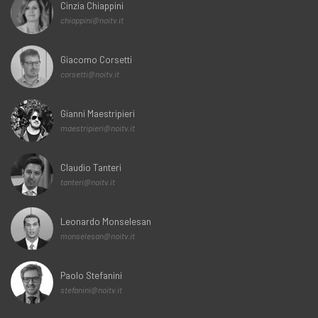
Cinzia Chiappini
chiappini@noitv.it
Giacomo Corsetti
corsetti@noitv.it
Gianni Maestripieri
maestripieri@noitv.it
Claudio Tanteri
tanteri@noitv.it
Leonardo Monselesan
monselesan@noitv.it
Paolo Stefanini
stefanini@noitv.it