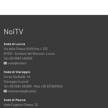
NoiTV
Sede di Lucca
Via della Chiesa XXXII trav. I, 231
55100 - Sorbano del Vescovo, Lucca
Tel +39 0583 490805
noitv@noitv.it
Sede di Viareggio
Corso Garibaldi, 44
Viareggio (Lucca)
Tel +39 0584 581938 - Mob +39 3371697605
noitvversilia@noitv.it
Sede di Massa
Viale Eugenio Chiesa, 22