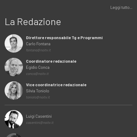
Leggi tutto...
La Redazione
Direttore responsabile Tg e Programmi
Carlo Fontana
fontana@noitv.it
Coordinatore redazionale
Egidio Conca
conca@noitv.it
Vice coordinatrice redazionale
Silvia Toniolo
toniolo@noitv.it
Luigi Casentini
casentini@noitv.it