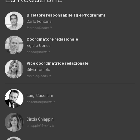
Direttore responsabile Tg e Programmi
Carlo Fontana
fontana@noitv.it
Coordinatore redazionale
Egidio Conca
conca@noitv.it
Vice coordinatrice redazionale
Silvia Toniolo
toniolo@noitv.it
Luigi Casentini
casentini@noitv.it
Cinzia Chiappini
chiappini@noitv.it