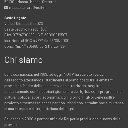
54100 - Massa (Massa-Carrara)
massacarrara@noitv.it
Sede Legale
Via del Ciocco, 6 55020
Castelvecchio Pascoli (Lu)
P.iva 01726700469 - C.F. 80000910507
Iscrizione al ROC n.7677 del 23/09/2000
Conc. Min. N° 905667 del 2 Marzo 1994
Chi siamo
Dalla sua nascita, nel 1989, ad oggi, NOITV ha scalato i vertici
dell'ascolto attestandosi stabilmente al primo posto tra le emittenti
provinciali. Merito della sua attenzione al territorio, seguito
costantemente con 15 edizioni giornaliere del TgNoi, con i programmi di
cultura, politica, sport, economia. Ogni giorno il TgNoi viene inoltre
prodotto e trasmesso anche per non udenti con la traduzione simultanea
di una interprete di lingua italiana dei segni.
Dal gennaio 2000 è partner ufficiale Rai per la produzione di news della
provincia…