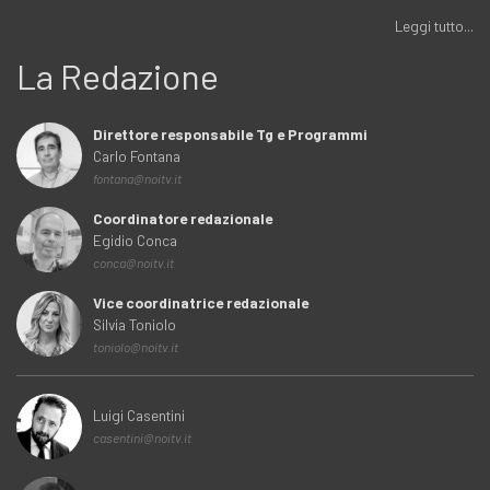
Leggi tutto...
La Redazione
Direttore responsabile Tg e Programmi
Carlo Fontana
fontana@noitv.it
Coordinatore redazionale
Egidio Conca
conca@noitv.it
Vice coordinatrice redazionale
Silvia Toniolo
toniolo@noitv.it
Luigi Casentini
casentini@noitv.it