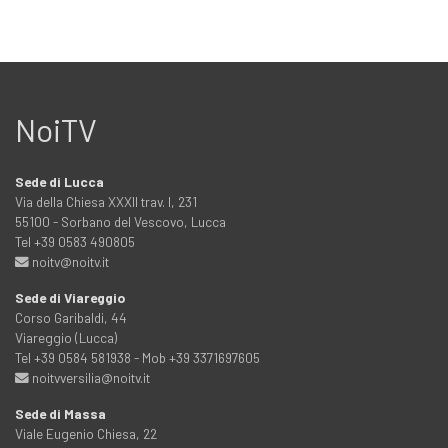
NoiTV
Sede di Lucca
Via della Chiesa XXXII trav. I, 231
55100 - Sorbano del Vescovo, Lucca
Tel +39 0583 490805
noitv@noitv.it
Sede di Viareggio
Corso Garibaldi, 44
Viareggio (Lucca)
Tel +39 0584 581938 - Mob +39 3371697605
noitvversilia@noitv.it
Sede di Massa
Viale Eugenio Chiesa, 22