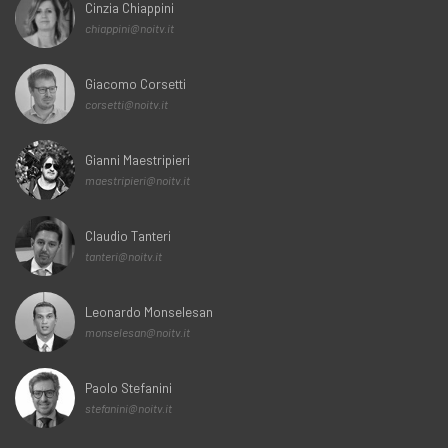
Cinzia Chiappini
chiappini@noitv.it
Giacomo Corsetti
corsetti@noitv.it
Gianni Maestripieri
maestripieri@noitv.it
Claudio Tanteri
tanteri@noitv.it
Leonardo Monselesan
monselesan@noitv.it
Paolo Stefanini
stefanini@noitv.it