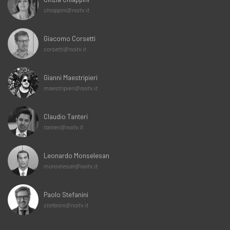
chiappini@noitv.it
Giacomo Corsetti
corsetti@noitv.it
Gianni Maestripieri
maestripieri@noitv.it
Claudio Tanteri
tanteri@noitv.it
Leonardo Monselesan
monselesan@noitv.it
Paolo Stefanini
stefanini@noitv.it