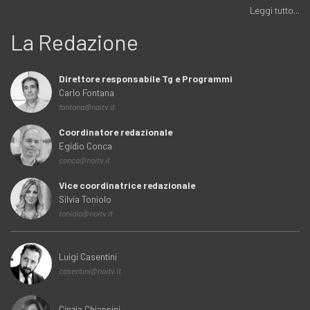
Leggi tutto...
La Redazione
Direttore responsabile Tg e Programmi
Carlo Fontana
fontana@noitv.it
Coordinatore redazionale
Egidio Conca
conca@noitv.it
Vice coordinatrice redazionale
Silvia Toniolo
toniolo@noitv.it
Luigi Casentini
casentini@noitv.it
Cinzia Chiappini