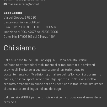
massacarrara@noitv.it
Sede Legale
Via del Ciocco, 6 55020
Castelvecchio Pascoli (Lu)
P.iva 01726700469 - C.F. 80000910507
Iscrizione al ROC n.7677 del 23/09/2000
Conc. Min. N° 905667 del 2 Marzo 1994
Chi siamo
Dalla sua nascita, nel 1989, ad oggi, NOITV ha scalato i vertici
dell'ascolto attestandosi stabilmente al primo posto tra le emittenti
provinciali. Merito della sua attenzione al territorio, seguito
costantemente con 15 edizioni giornaliere del TgNoi, con i programmi di
cultura, politica, sport, economia. Ogni giorno il TgNoi viene inoltre
prodotto e trasmesso anche per non udenti con la traduzione simultanea
di una interprete di lingua italiana dei segni.
Dal gennaio 2000 è partner ufficiale Rai per la produzione di news della
provincia…