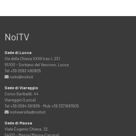
NoiTV
Sede di Lucca
Via della Chiesa XXXII trav. I, 231
55100 - Sorbano del Vescovo, Lucca
Tel +39 0583 490805
noitv@noitv.it
Sede di Viareggio
Corso Garibaldi, 44
Viareggio (Lucca)
Tel +39 0584 581938 - Mob +39 3371697605
noitvversilia@noitv.it
Sede di Massa
Viale Eugenio Chiesa, 22
54100 - Massa (Massa-Carrara)