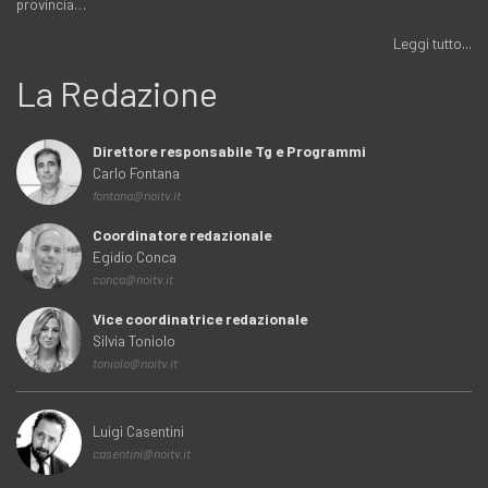
provincia…
Leggi tutto...
La Redazione
Direttore responsabile Tg e Programmi
Carlo Fontana
fontana@noitv.it
Coordinatore redazionale
Egidio Conca
conca@noitv.it
Vice coordinatrice redazionale
Silvia Toniolo
toniolo@noitv.it
Luigi Casentini
casentini@noitv.it