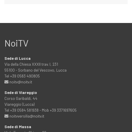
NoiTV
Sede di Lucca
Via della Chiesa XXXII trav. I, 231
55100 - Sorbano del Vescovo, Lucca
Tel +39 0583 490805
noitv@noitv.it
Sede di Viareggio
Corso Garibaldi, 44
Viareggio (Lucca)
Tel +39 0584 581938 - Mob +39 3371697605
noitvversilia@noitv.it
Sede di Massa