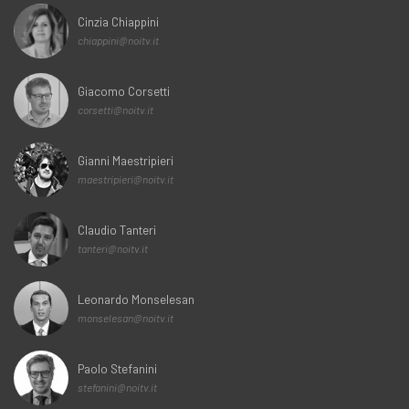
Cinzia Chiappini
chiappini@noitv.it
Giacomo Corsetti
corsetti@noitv.it
Gianni Maestripieri
maestripieri@noitv.it
Claudio Tanteri
tanteri@noitv.it
Leonardo Monselesan
monselesan@noitv.it
Paolo Stefanini
stefanini@noitv.it