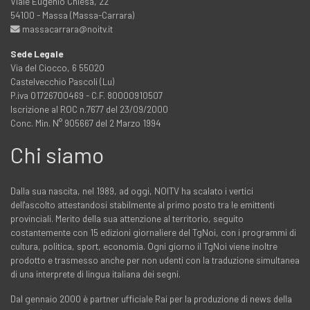
Viale Eugenio Chiesa, 22
54100 - Massa (Massa-Carrara)
massacarrara@noitv.it
Sede Legale
Via del Ciocco, 6 55020
Castelvecchio Pascoli (Lu)
P.iva 01726700469 - C.F. 80000910507
Iscrizione al ROC n.7677 del 23/09/2000
Conc. Min. N° 905667 del 2 Marzo 1994
Chi siamo
Dalla sua nascita, nel 1989, ad oggi, NOITV ha scalato i vertici
dell'ascolto attestandosi stabilmente al primo posto tra le emittenti
provinciali. Merito della sua attenzione al territorio, seguito
costantemente con 15 edizioni giornaliere del TgNoi, con i programmi di
cultura, politica, sport, economia. Ogni giorno il TgNoi viene inoltre
prodotto e trasmesso anche per non udenti con la traduzione simultanea
di una interprete di lingua italiana dei segni.
Dal gennaio 2000 è partner ufficiale Rai per la produzione di news della