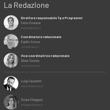
La Redazione
Direttore responsabile Tg e Programmi
Carlo Fontana
fontana@noitv.it
Coordinatore redazionale
Egidio Conca
conca@noitv.it
Vice coordinatrice redazionale
Silvia Toniolo
toniolo@noitv.it
Luigi Casentini
casentini@noitv.it
Cinzia Chiappini
chiappini@noitv.it