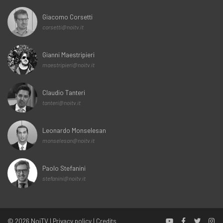
Giacomo Corsetti
corsetti@noitv.it
Gianni Maestripieri
maestripieri@noitv.it
Claudio Tanteri
tanteri@noitv.it
Leonardo Monselesan
monselesan@noitv.it
Paolo Stefanini
stefanini@noitv.it
© 2026
NoiTV
|
Privacy policy
|
Credits