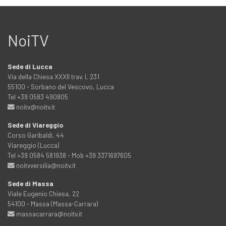
NoiTV
Sede di Lucca
Via della Chiesa XXXII trav. I, 231
55100 - Sorbano del Vescovo, Lucca
Tel +39 0583 490805
noitv@noitv.it
Sede di Viareggio
Corso Garibaldi, 44
Viareggio (Lucca)
Tel +39 0584 581938 - Mob +39 3371697605
noitvversilia@noitv.it
Sede di Massa
Viale Eugenio Chiesa, 22
54100 - Massa (Massa-Carrara)
massacarrara@noitv.it