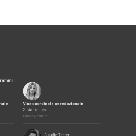
ogrammi
nale
Vice coordinatrice redazionale
Silvia Toniolo
toniolo@noitv.it
Claudio Tanteri