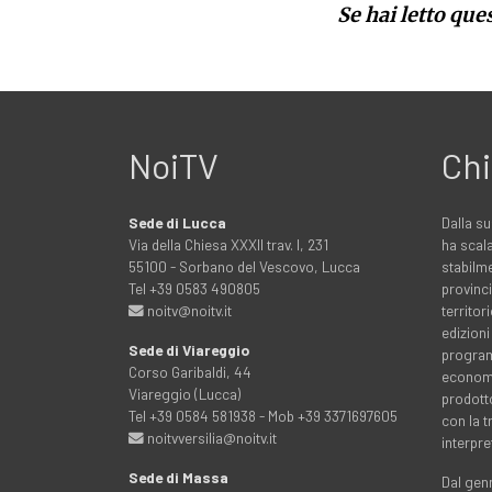
Se hai letto que
NoiTV
Chi
Sede di Lucca
Dalla su
Via della Chiesa XXXII trav. I, 231
ha scala
55100 - Sorbano del Vescovo, Lucca
stabilme
Tel +39 0583 490805
provinci
noitv@noitv.it
territo
edizioni
Sede di Viareggio
programm
Corso Garibaldi, 44
economia
Viareggio (Lucca)
prodott
Tel +39 0584 581938 - Mob +39 3371697605
con la 
noitvversilia@noitv.it
interpre
Sede di Massa
Dal genn