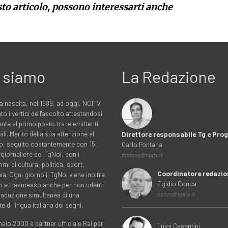
sto articolo, possono interessarti anche
 siamo
La Redazione
a nascita, nel 1989, ad oggi, NOITV
to i vertici dell'ascolto attestandosi
nte al primo posto tra le emittenti
ali. Merito della sua attenzione al
Direttore responsabile Tg e Pr
rio, seguito costantemente con 15
Carlo Fontana
 giornaliere del TgNoi, con i
fontana@noitv.it
i di cultura, politica, sport,
Coordinatore redazio
. Ogni giorno il TgNoi viene inoltre
Egidio Conca
o e trasmesso anche per non udenti
traduzione simultanea di una
conca@noitv.it
te di lingua italiana dei segni.
aio 2000 è partner ufficiale Rai per
Luigi Casentini