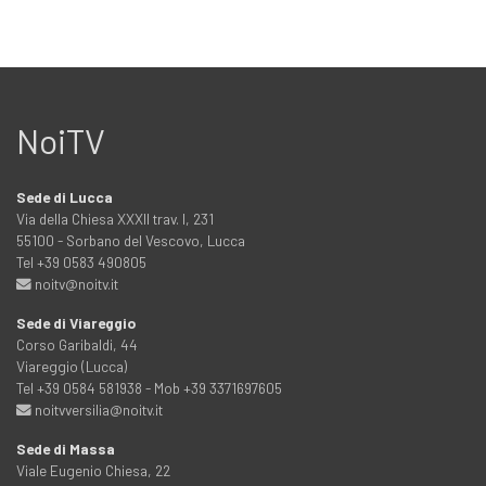
NoiTV
Sede di Lucca
Via della Chiesa XXXII trav. I, 231
55100 - Sorbano del Vescovo, Lucca
Tel +39 0583 490805
noitv@noitv.it
Sede di Viareggio
Corso Garibaldi, 44
Viareggio (Lucca)
Tel +39 0584 581938 - Mob +39 3371697605
noitvversilia@noitv.it
Sede di Massa
Viale Eugenio Chiesa, 22