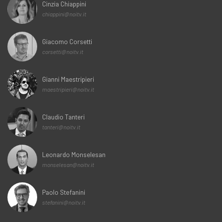
Cinzia Chiappini
chiappini@noitv.it
Giacomo Corsetti
corsetti@noitv.it
Gianni Maestripieri
maestripieri@noitv.it
Claudio Tanteri
tanteri@noitv.it
Leonardo Monselesan
monselesan@noitv.it
Paolo Stefanini
stefanini@noitv.it