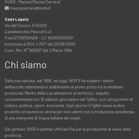
54100 - Massa (Massa-Carrara)
massacarrara@noitv.it
Sede Legale
Via del Ciocco, 6 55020
Castelvecchio Pascoli (Lu)
P.iva 01726700469 - C.F. 80000910507
Iscrizione al ROC n.7677 del 23/09/2000
Conc. Min. N° 905667 del 2 Marzo 1994
Chi siamo
Dalla sua nascita, nel 1989, ad oggi, NOITV ha scalato i vertici
dell'ascolto attestandosi stabilmente al primo posto tra le emittenti
provinciali. Merito della sua attenzione al territorio, seguito
costantemente con 15 edizioni giornaliere del TgNoi, con i programmi di
cultura, politica, sport, economia. Ogni giorno il TgNoi viene inoltre
prodotto e trasmesso anche per non udenti con la traduzione simultanea
di una interprete di lingua italiana dei segni.
Dal gennaio 2000 è partner ufficiale Rai per la produzione di news della
provincia…