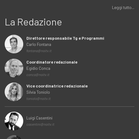
Leggi tutto...
La Redazione
Direttore responsabile Tg e Programmi
Carlo Fontana
fontana@noitv.it
Coordinatore redazionale
Egidio Conca
conca@noitv.it
Vice coordinatrice redazionale
Silvia Toniolo
toniolo@noitv.it
Luigi Casentini
casentini@noitv.it